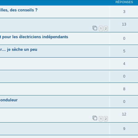
RÉPONSES
lles, des conseils ?
3
13
1
2
t pour les électriciens indépendants
0
ur… je sèche un peu
5
4
0
8
 onduleur
0
12
1
2
9