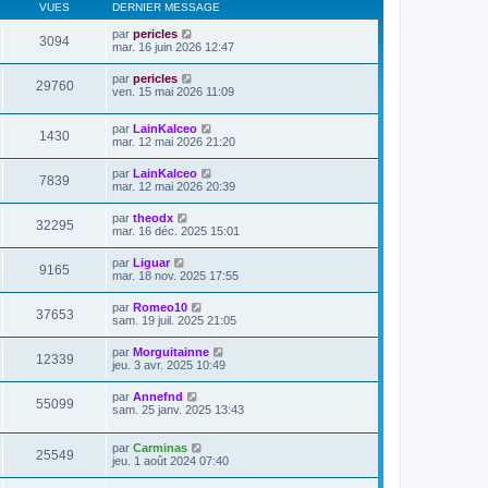
VUES
DERNIER MESSAGE
par
pericles
3094
mar. 16 juin 2026 12:47
par
pericles
29760
ven. 15 mai 2026 11:09
par
LainKalceo
1430
mar. 12 mai 2026 21:20
par
LainKalceo
7839
mar. 12 mai 2026 20:39
par
theodx
32295
mar. 16 déc. 2025 15:01
par
Liguar
9165
mar. 18 nov. 2025 17:55
par
Romeo10
37653
sam. 19 juil. 2025 21:05
par
Morguitainne
12339
jeu. 3 avr. 2025 10:49
par
Annefnd
55099
sam. 25 janv. 2025 13:43
par
Carminas
25549
jeu. 1 août 2024 07:40