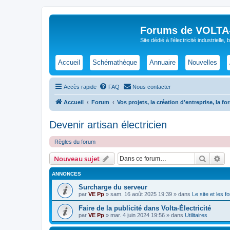
Forums de VOLTA-E
Site dédié à l'électricité industrielle,
Accueil
Schémathèque
Annuaire
Nouvelles
Accès rapide
FAQ
Nous contacter
Accueil
Forum
Vos projets, la création d’entreprise, la f
Devenir artisan électricien
Règles du forum
Recher
Re
Nouveau sujet
ANNONCES
Surcharge du serveur
par
VE Pp
»
sam. 16 août 2025 19:39
» dans
Le site et les 
Faire de la publicité dans Volta-Électricité
par
VE Pp
»
mar. 4 juin 2024 19:56
» dans
Utilitaires