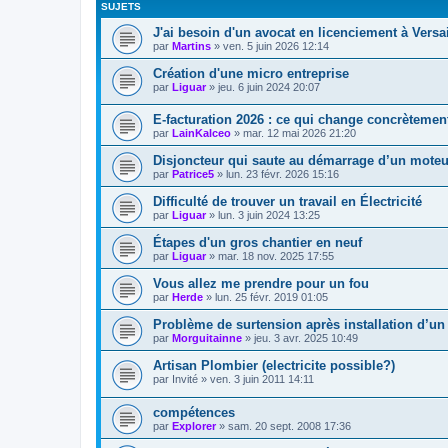
SUJETS
J'ai besoin d'un avocat en licenciement à Versai
par
Martins
»
ven. 5 juin 2026 12:14
Création d'une micro entreprise
par
Liguar
»
jeu. 6 juin 2024 20:07
E-facturation 2026 : ce qui change concrètemen
par
LainKalceo
»
mar. 12 mai 2026 21:20
Disjoncteur qui saute au démarrage d’un mote
par
Patrice5
»
lun. 23 févr. 2026 15:16
Difficulté de trouver un travail en Électricité
par
Liguar
»
lun. 3 juin 2024 13:25
Étapes d'un gros chantier en neuf
par
Liguar
»
mar. 18 nov. 2025 17:55
Vous allez me prendre pour un fou
par
Herde
»
lun. 25 févr. 2019 01:05
Problème de surtension après installation d’un
par
Morguitainne
»
jeu. 3 avr. 2025 10:49
Artisan Plombier (electricite possible?)
par
Invité
»
ven. 3 juin 2011 14:11
compétences
par
Explorer
»
sam. 20 sept. 2008 17:36