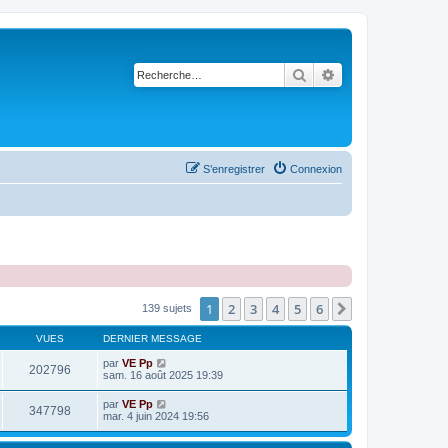
Rechercher
Recherche avancé
S’enregistrer
Connexion
1
2
3
4
5
6
Suivante
139 sujets
VUES
DERNIER MESSAGE
par
VE Pp
202796
sam. 16 août 2025 19:39
par
VE Pp
347798
mar. 4 juin 2024 19:56