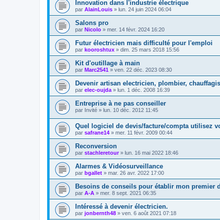
Innovation dans l'industrie électrique
par
AlainLouis
»
lun. 24 juin 2024 06:04
Salons pro
par
Nicolo
»
mer. 14 févr. 2024 16:20
Futur électricien mais difficulté pour l'emploi
par
kooroshtux
»
dim. 25 mars 2018 15:56
Kit d'outillage à main
par
Marc2541
»
ven. 22 déc. 2023 08:30
Devenir artisan electricien, plombier, chauffagis
par
elec-oujda
»
lun. 1 déc. 2008 16:39
Entreprise à ne pas conseiller
par
Invité
»
lun. 10 déc. 2012 11:45
Quel logiciel de devis/facture/compta utilisez 
par
safrane14
»
mer. 11 févr. 2009 00:44
Reconversion
par
stachleretour
»
lun. 16 mai 2022 18:46
Alarmes & Vidéosurveillance
par
bgallet
»
mar. 26 avr. 2022 17:00
Besoins de conseils pour établir mon premier d
par
A-A
»
mer. 8 sept. 2021 06:35
Intéressé à devenir électricien.
par
jonbernth48
»
ven. 6 août 2021 07:18