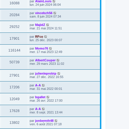
par
AlainLouis
16088
lun. 24 juin 2024 06:04
par
vincebzh56
20284
sam. 8 juin 2024 07:34
par
MajidZ
29252
mar. 21 mai 2024 11:51
par
RFco
17901
lun. 25 déc. 2023 00:07
par
Momo76
116144
mer. 17 mai 2023 12:49
par
AlbertCouper
50739
mer. 29 mars 2023 11:02
par
julienleprobtp
27901
mar. 27 déc. 2022 16:55
par
A-A
17206
mar. 31 mai 2022 00:01
par
bgallet
12049
mar. 26 avr. 2022 17:00
par
A-A
17628
mer. 8 sept. 2021 13:44
par
jonbernth48
13802
ven. 6 août 2021 07:18