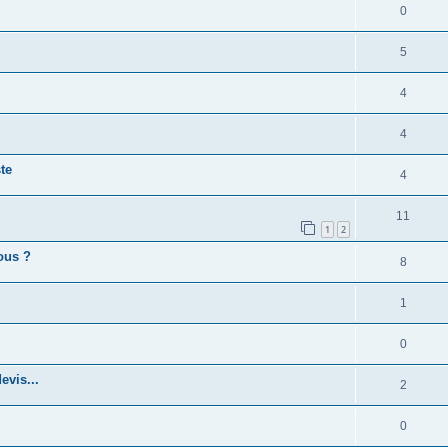
0
5
4
4
te
4
11
1
2
vous ?
8
1
0
evis...
2
0