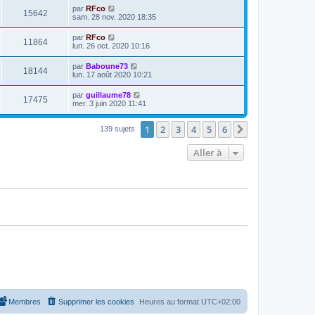
par
RFco
15642
sam. 28 nov. 2020 18:35
par
RFco
11864
lun. 26 oct. 2020 10:16
par
Baboune73
18144
lun. 17 août 2020 10:21
par
guillaume78
17475
mer. 3 juin 2020 11:41
1
2
3
4
5
6
Suivante
139 sujets
Aller à
Membres
Supprimer les cookies
Heures au format
UTC+02:00