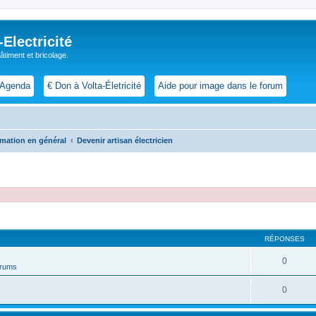
lectricité
 bâtiment et bricolage.
Agenda
€ Don à Volta-Életricité
Aide pour image dans le forum
ormation en général
Devenir artisan électricien
cher
cherche avancée
RÉPONSES
0
forums
0