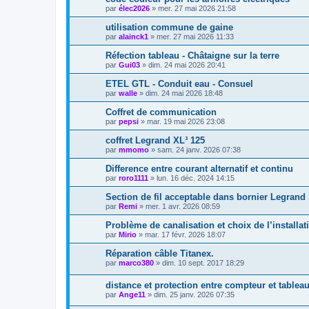
par
élec2026
»
mer. 27 mai 2026 21:58
utilisation commune de gaine
par
alainck1
»
mer. 27 mai 2026 11:33
Réfection tableau - Châtaigne sur la terre
par
Gui03
»
dim. 24 mai 2026 20:41
ETEL GTL - Conduit eau - Consuel
par
walle
»
dim. 24 mai 2026 18:48
Coffret de communication
par
pepsi
»
mar. 19 mai 2026 23:08
coffret Legrand XL³ 125
par
mmomo
»
sam. 24 janv. 2026 07:38
Difference entre courant alternatif et continu
par
roro1111
»
lun. 16 déc. 2024 14:15
Section de fil acceptable dans bornier Legrand
par
Remi
»
mer. 1 avr. 2026 08:59
Problème de canalisation et choix de l’installat
par
Mirio
»
mar. 17 févr. 2026 18:07
Réparation câble Titanex.
par
marco380
»
dim. 10 sept. 2017 18:29
distance et protection entre compteur et tablea
par
Ange11
»
dim. 25 janv. 2026 07:35