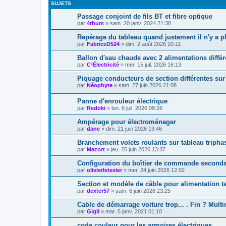
SUJETS
Passage conjoint de fils BT et fibre optique
par
4rhum
»
sam. 20 janv. 2024 21:38
Repérage du tableau quand justement il n'y a p
par
FabriceD524
»
dim. 2 août 2026 20:11
Ballon d'eau chaude avec 2 alimentations différ
par
C²Électricité
»
mer. 15 juil. 2026 16:13
Piquage conducteurs de section différentes sur b
par
Néophyte
»
sam. 27 juin 2026 21:08
Panne d'enrouleur électrique
par
Redoki
»
lun. 6 juil. 2026 08:26
Ampérage pour électroménager
par
dane
»
dim. 21 juin 2026 19:46
Branchement volets roulants sur tableau tripha
par
Mazort
»
jeu. 25 juin 2026 13:37
Configuration du boîtier de commande secondair
par
olivierletexier
»
mer. 24 juin 2026 12:02
Section et modèle de câble pour alimentation t
par
dexter57
»
sam. 6 juin 2026 23:25
Cable de démarrage voiture trop... . Fin ? Multi
par
Gigli
»
mar. 5 janv. 2021 01:10
code couleur pour les armoires électriques