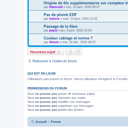
Origine de fils supplémentaires sur compteur t
par
Hateculd
»
ven. 23 janv. 2026 08:47
Pas de plomb EDF
par
Isidore
»
sam. 10 janv. 2026 22:02
Passage de la fibre
par
pepsi
»
jeu. 8 janv. 2026 22:55
Couleur cablage et norme ?
par
4rhum
»
mar. 16 déc. 2025 06:07
Nouveau sujet
Retourner à l’index du forum
QUI EST EN LIGNE
Utilisateurs parcourant ce forum : Aucun utilisateur enregistré et 3 invités
PERMISSIONS DU FORUM
Vous
ne pouvez pas
poster de nouveaux sujets
Vous
ne pouvez pas
répondre aux sujets
Vous
ne pouvez pas
modifier vos messages
Vous
ne pouvez pas
supprimer vos messages
Vous
ne pouvez pas
joindre des fichiers
Accueil
Forum