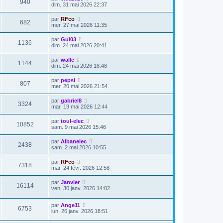
940
dim. 31 mai 2026 22:37
par
RFco
682
mer. 27 mai 2026 11:35
par
Gui03
1136
dim. 24 mai 2026 20:41
par
walle
1144
dim. 24 mai 2026 18:48
par
pepsi
807
mer. 20 mai 2026 21:54
par
gabriel8
3324
mar. 19 mai 2026 12:44
par
toul-elec
10852
sam. 9 mai 2026 15:46
par
Albanelec
2438
sam. 2 mai 2026 10:55
par
RFco
7318
mar. 24 févr. 2026 12:58
par
Janvier
16114
ven. 30 janv. 2026 14:02
par
Ange11
6753
lun. 26 janv. 2026 18:51