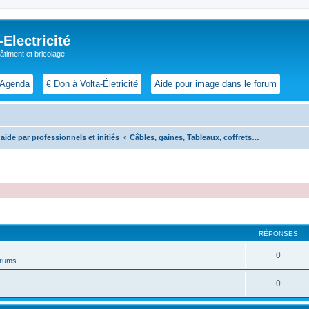
lectricité
 bâtiment et bricolage.
Agenda
€ Don à Volta-Életricité
Aide pour image dans le forum
aide par professionnels et initiés
Câbles, gaines, Tableaux, coffrets…
cher
cherche avancée
RÉPONSES
0
forums
0