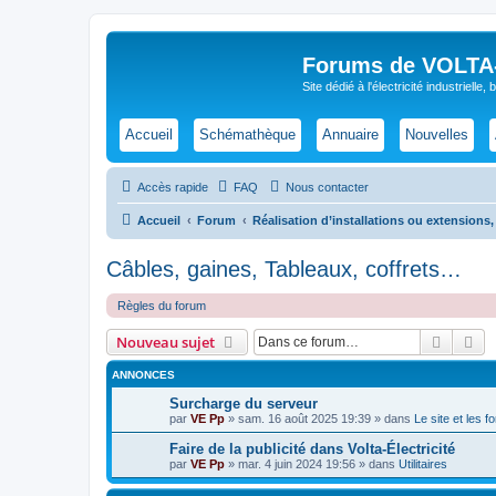
Forums de VOLTA-E
Site dédié à l'électricité industrielle,
Accueil
Schémathèque
Annuaire
Nouvelles
Accès rapide
FAQ
Nous contacter
Accueil
Forum
Réalisation d’installations ou extensions, 
Câbles, gaines, Tableaux, coffrets…
Règles du forum
Recher
Re
Nouveau sujet
ANNONCES
Surcharge du serveur
par
VE Pp
»
sam. 16 août 2025 19:39
» dans
Le site et les 
Faire de la publicité dans Volta-Électricité
par
VE Pp
»
mar. 4 juin 2024 19:56
» dans
Utilitaires