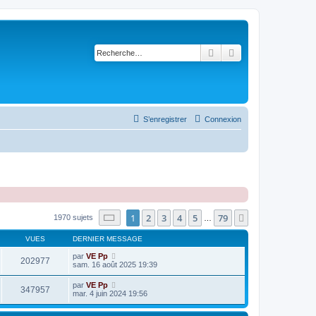
Rechercher
Recherche avancé
S’enregistrer
Connexion
Page
1
sur
79
1
2
3
4
5
79
Suivante
1970 sujets
…
VUES
DERNIER MESSAGE
par
VE Pp
202977
sam. 16 août 2025 19:39
par
VE Pp
347957
mar. 4 juin 2024 19:56