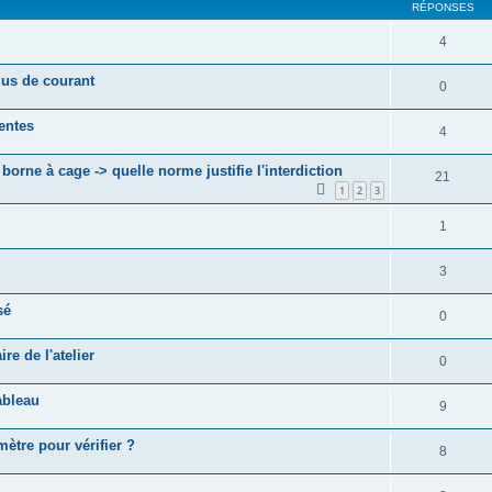
RÉPONSES
4
lus de courant
0
entes
4
orne à cage -> quelle norme justifie l'interdiction
21
1
2
3
1
3
sé
0
e de l'atelier
0
ableau
9
mètre pour vérifier ?
8