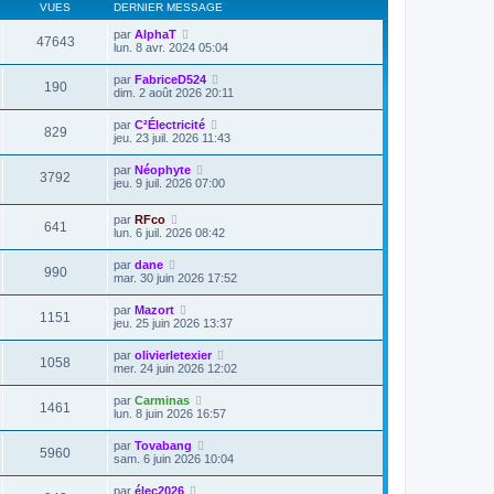
VUES
DERNIER MESSAGE
par
AlphaT
47643
lun. 8 avr. 2024 05:04
par
FabriceD524
190
dim. 2 août 2026 20:11
par
C²Électricité
829
jeu. 23 juil. 2026 11:43
par
Néophyte
3792
jeu. 9 juil. 2026 07:00
par
RFco
641
lun. 6 juil. 2026 08:42
par
dane
990
mar. 30 juin 2026 17:52
par
Mazort
1151
jeu. 25 juin 2026 13:37
par
olivierletexier
1058
mer. 24 juin 2026 12:02
par
Carminas
1461
lun. 8 juin 2026 16:57
par
Tovabang
5960
sam. 6 juin 2026 10:04
par
élec2026