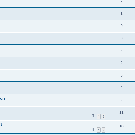
2
1
0
0
2
2
6
4
ion
2
11
1
2
u?
10
1
2