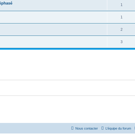
riphasé
1
1
2
3
Nous contacter
L’équipe du forum