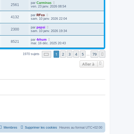
par
Carminas
2561
ven. 23 janv. 2026 08:54
par
RFco
4132
sam. 10 janv. 2026 22:04
par
pepsi
2300
sam. 10 janv. 2026 19:34
par
4rhum
8521
mar. 16 déc. 2025 20:43
Page
1
sur
79
1
2
3
4
5
79
Suivante
1970 sujets
…
Aller à
Membres
Supprimer les cookies
Heures au format
UTC+02:00