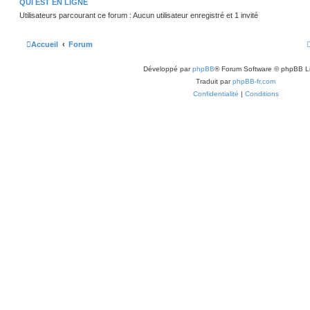
QUI EST EN LIGNE
Utilisateurs parcourant ce forum : Aucun utilisateur enregistré et 1 invité
Accueil
Forum
Développé par
phpBB
® Forum Software © phpBB L
Traduit par
phpBB-fr.com
Confidentialité
|
Conditions