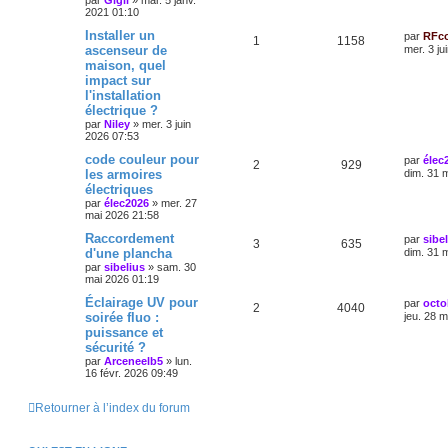
par
Gigli
»
mar. 5 janv.
2021 01:10
Installer un
par
RFc
1
1158
ascenseur de
mer. 3 ju
maison, quel
impact sur
l'installation
électrique ?
par
Niley
»
mer. 3 juin
2026 07:53
code couleur pour
par
élec
2
929
les armoires
dim. 31 
électriques
par
élec2026
»
mer. 27
mai 2026 21:58
Raccordement
par
sibe
3
635
d'une plancha
dim. 31 
par
sibelius
»
sam. 30
mai 2026 01:19
Éclairage UV pour
par
octo
2
4040
soirée fluo :
jeu. 28 
puissance et
sécurité ?
par
Arceneelb5
»
lun.
16 févr. 2026 09:49
Retourner à l’index du forum