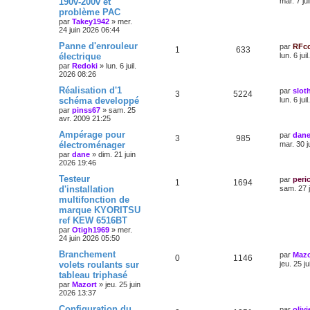
190v-200v et
mar. 7 ju
problème PAC
par
Takey1942
»
mer.
24 juin 2026 06:44
Panne d'enrouleur
par
RFc
1
633
électrique
lun. 6 jui
par
Redoki
»
lun. 6 juil.
2026 08:26
Réalisation d'1
par
slot
3
5224
schéma developpé
lun. 6 jui
par
pinss67
»
sam. 25
avr. 2009 21:25
Ampérage pour
par
dan
3
985
électroménager
mar. 30 j
par
dane
»
dim. 21 juin
2026 19:46
Testeur
par
peri
1
1694
d'installation
sam. 27 
multifonction de
marque KYORITSU
ref KEW 6516BT
par
Otigh1969
»
mer.
24 juin 2026 05:50
Branchement
par
Mazo
0
1146
volets roulants sur
jeu. 25 j
tableau triphasé
par
Mazort
»
jeu. 25 juin
2026 13:37
Configuration du
par
olivi