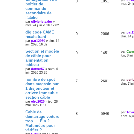
0
1051
boîtier de
mer. 24 j
commande
secondaire de
l'atelier
par
olivierletexier
»
mer. 24 juin 2026 12:02
digicode CAME
par
pat1
0
2086
récalcitrant
dim. 14 j
par
pat12960
»
dim. 14
juin 2026 16:02
Section et modèle
par
Carm
9
1451
de câble pour
lun. 8 ju
alimentation
tableau
par
dexter57
»
sam. 6
juin 2026 23:25
nombre de spot
par
peri
7
2601
dans magasin sur
dim. 7 ju
1 disjoncteur et
arrivée immeuble
section câble
par
élec2026
»
jeu. 28
mai 2026 11:00
Cable de
par
Tov
8
5946
démarrage voiture
sam. 6 j
trop... . Fin ?
Multimètre pour
vérifier ?