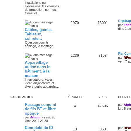
installations ou
extensions, les volumes
de protection, normes,
Consuel…
Repérag
1970
13001
par
Fabr
dim. 2 a
Câbles, gaines,
Tableaux,
coffrets…
Question pour le
câblage, le montage…
Re: Comp
1236
8108
par
RFc
ven. 7 a
Appareillage
utilisé dans le
bâtiment, à la
maison
Interrupteurs, va et
vient, disjoncteurs et
divers petits appareils…
SUJETS ACTIFS
RÉPONSES
VUES
DERNIE
Passage conjoint
par
Alp
4
47596
de fils BT et fibre
lun. 8 av
optique
par
4rhum
»
sam. 20
janv. 2024 21:38
Comptabilité ID
par
RFc
13
363