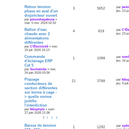
Retour tension
par
jack
3
5652
phase en aval d'un
jeu. 23 j
disjoncteur ouvert
par
pieceshayabusa
»
mar. 5 nov. 2024 02:52
Ballon d'eau
par
C²Éle
4
819
chaude avec 2
jeu. 23 j
alimentations
différentes
par
C²Électricité
»
mer.
15 juil. 2026 16:13
Commande
par
tom
1
1099
d'éclairage ERP
jeu. 16 j
Cat 5
par
Suchaticke
»
mer.
24 juin 2026 03:56
Piquage
par
Néo
21
3768
conducteurs de
jeu. 9 jui
section différentes
sur borne à cage -
> quelle norme
justifie
l'interdiction
par
Néophyte
»
sam.
27 juin 2026 21:08
1
2
3
Baisse de tension
par
syde
1
1292