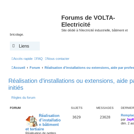
Forums de VOLTA-
Electricité
Site dédié à l'électricité industrielle, bâtiment et
bricolage.
Liens
Accès rapide
FAQ
Nous contacter
Accueil
Forum
Réalisation d’installations ou extensions, aide par profes
Réalisation d’installations ou extensions, aide p
initiés
Règles du forum
FORUM
SUJETS
MESSAGES
DERNIE
Réalisation
Remplac
3629
23628
par
Jay
d’installatio
dim. 2 a
n bâtiment
et tertiaire
Réalisation de petites