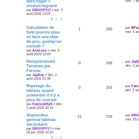
tetra hager +
ven. 7 a
module legrand
par
DROOPY17
»
lun. 3
août 2026 13:07
1
2
Calculateur de
par
RFc
1
290
fuite piscine pour
mer. 5 a
se faire une idée
de prix, quelqu'un
connaît ?
par
AnaLysa
»
mer. 5
août 2026 13:03
Remplacement
par
Jay
0
168
Terraneo par
dim. 2 a
Fermax
par
JayKay
»
dim. 2
août 2026 21:38
Repérage du
par
Fabr
0
163
tableau quand
dim. 2 a
justement il n'y a
plus de courant
par
FabriceD524
»
dim.
2 août 2026 20:11
disjoncteur
par
DRO
15
739
general tableau
mer. 29 j
secondaire
par
DROOPY17
»
mar.
28 juil. 2026 14:20
1
2