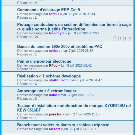
Réponses :
4
Commande d'éclairage ERP Cat 5
Dernier message par
tom91
«
jeu. 16 juil. 2026 08:34
Réponses :
1
Piquage conducteurs de section différentes sur borne à cage
-> quelle norme justifie l'interdiction
Dernier message par
Néophyte
«
jeu. 9 juil. 2026 07:00
Réponses :
21
1
2
3
Baisse de tension 190v-200v et problème PAC
Dernier message par
sydet
«
mar. 7 juil. 2026 23:32
Réponses :
1
Panne d'enrouleur électrique
Dernier message par
RFco
«
lun. 6 juil. 2026 08:42
Réponses :
1
Réalisation d'1 schéma developpé
Dernier message par
slothfulsoft
«
lun. 6 juil. 2026 04:47
Réponses :
3
Ampérage pour électroménager
Dernier message par
dane
«
mar. 30 juin 2026 17:52
Réponses :
3
Testeur d'installation multifonction de marque KYORITSU ref
KEW 6516BT
Dernier message par
pericles
«
sam. 27 juin 2026 11:16
Réponses :
1
Branchement volets roulants sur tableau triphasé
Dernier message par
Mazort
«
jeu. 25 juin 2026 13:37