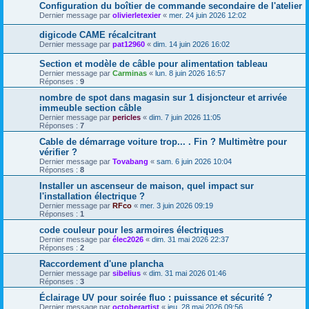
Configuration du boîtier de commande secondaire de l'atelier
Dernier message par
olivierletexier
«
mer. 24 juin 2026 12:02
digicode CAME récalcitrant
Dernier message par
pat12960
«
dim. 14 juin 2026 16:02
Section et modèle de câble pour alimentation tableau
Dernier message par
Carminas
«
lun. 8 juin 2026 16:57
Réponses :
9
nombre de spot dans magasin sur 1 disjoncteur et arrivée
immeuble section câble
Dernier message par
pericles
«
dim. 7 juin 2026 11:05
Réponses :
7
Cable de démarrage voiture trop... . Fin ? Multimètre pour
vérifier ?
Dernier message par
Tovabang
«
sam. 6 juin 2026 10:04
Réponses :
8
Installer un ascenseur de maison, quel impact sur
l'installation électrique ?
Dernier message par
RFco
«
mer. 3 juin 2026 09:19
Réponses :
1
code couleur pour les armoires électriques
Dernier message par
élec2026
«
dim. 31 mai 2026 22:37
Réponses :
2
Raccordement d'une plancha
Dernier message par
sibelius
«
dim. 31 mai 2026 01:46
Réponses :
3
Éclairage UV pour soirée fluo : puissance et sécurité ?
Dernier message par
octoberartist
«
jeu. 28 mai 2026 09:56