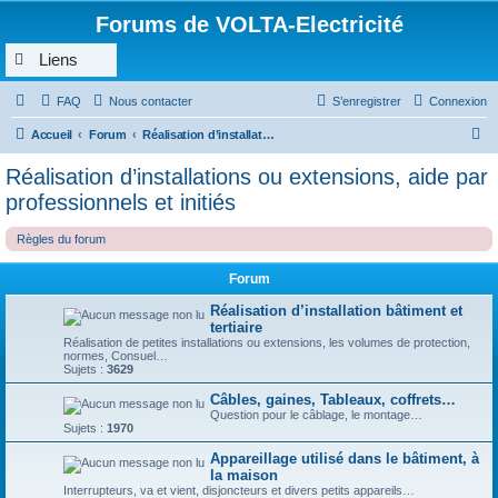
Forums de VOLTA-Electricité
Liens
FAQ
Nous contacter
S’enregistrer
Connexion
R
Accueil
Forum
Réalisation d’installations ou extensions, aide par professionnels et initiés
e
Réalisation d’installations ou extensions, aide par
c
professionnels et initiés
h
Règles du forum
e
r
Forum
c
Réalisation d’installation bâtiment et
h
tertiaire
Réalisation de petites installations ou extensions, les volumes de protection,
e
normes, Consuel…
Sujets :
3629
r
Câbles, gaines, Tableaux, coffrets…
Question pour le câblage, le montage…
Sujets :
1970
Appareillage utilisé dans le bâtiment, à
la maison
Interrupteurs, va et vient, disjoncteurs et divers petits appareils…