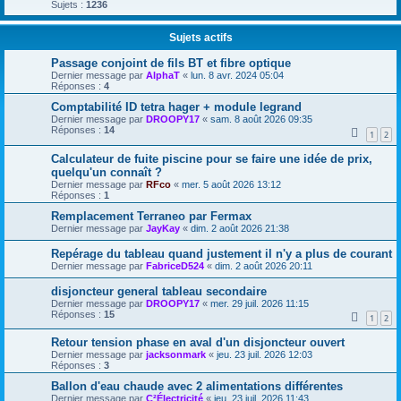
Sujets :
1236
Sujets actifs
Passage conjoint de fils BT et fibre optique
Dernier message par
AlphaT
«
lun. 8 avr. 2024 05:04
Réponses :
4
Comptabilité ID tetra hager + module legrand
Dernier message par
DROOPY17
«
sam. 8 août 2026 09:35
Réponses :
14
1
2
Calculateur de fuite piscine pour se faire une idée de prix,
quelqu'un connaît ?
Dernier message par
RFco
«
mer. 5 août 2026 13:12
Réponses :
1
Remplacement Terraneo par Fermax
Dernier message par
JayKay
«
dim. 2 août 2026 21:38
Repérage du tableau quand justement il n'y a plus de courant
Dernier message par
FabriceD524
«
dim. 2 août 2026 20:11
disjoncteur general tableau secondaire
Dernier message par
DROOPY17
«
mer. 29 juil. 2026 11:15
Réponses :
15
1
2
Retour tension phase en aval d'un disjoncteur ouvert
Dernier message par
jacksonmark
«
jeu. 23 juil. 2026 12:03
Réponses :
3
Ballon d'eau chaude avec 2 alimentations différentes
Dernier message par
C²Électricité
«
jeu. 23 juil. 2026 11:43