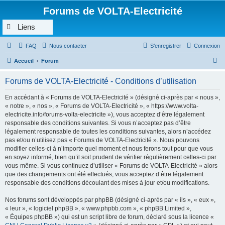
Forums de VOLTA-Electricité
Liens
FAQ
Nous contacter
S’enregistrer
Connexion
R
Accueil
Forum
e
Forums de VOLTA-Electricité - Conditions d’utilisation
c
h
En accédant à « Forums de VOLTA-Electricité » (désigné ci-après par « nous »,
« notre », « nos », « Forums de VOLTA-Electricité », « https://www.volta-
e
electricite.info/forums-volta-electricite »), vous acceptez d’être légalement
r
responsable des conditions suivantes. Si vous n’acceptez pas d’être
légalement responsable de toutes les conditions suivantes, alors n’accédez
c
pas et/ou n’utilisez pas « Forums de VOLTA-Electricité ». Nous pouvons
h
modifier celles-ci à n’importe quel moment et nous ferons tout pour que vous
en soyez informé, bien qu’il soit prudent de vérifier régulièrement celles-ci par
e
vous-même. Si vous continuez d’utiliser « Forums de VOLTA-Electricité » alors
r
que des changements ont été effectués, vous acceptez d’être légalement
responsable des conditions découlant des mises à jour et/ou modifications.
Nos forums sont développés par phpBB (désigné ci-après par « ils », « eux »,
« leur », « logiciel phpBB », « www.phpbb.com », « phpBB Limited »,
« Équipes phpBB ») qui est un script libre de forum, déclaré sous la licence «