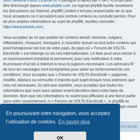
GNU General Public License v2
» (désigné ci-après par « GPL ») et qui peut
être téléchargé depuis
www.phpbb.com
. Le logiciel phpBB facilite seulement
les discussions sur Internet. phpBB Limited n’est pas responsable de ce que
nous acceptons ou n’acceptons pas comme contenu ou conduite permis. Pour
de plus amples informations au sujet de phpBB, veuillez consulter :
https://www.phpbb.com/
.
Vous acceptez de ne pas publier de contenu abusif, obscène, vulgaire,
diffamatoire, choquant, menaçant, à caractère sexuel ou tout autre contenu qui
peut transgresser les lois de votre pays, du pays où « Forums de VOLTA-
Electricité » est hébergé ou les lois internationales. Le faire peut vous mener à
un bannissement immédiat et permanent, avec une notification à votre
fournisseur d’accès à Internet si nous le jugeons nécessaire. Les adresses IP
de tous les messages sont enregistrées pour aider au renforcement de ces
conditions. Vous acceptez que « Forums de VOLTA-Electricité » supprime,
modifie, déplace ou verrouille n’importe quel sujet lorsque nous estimons que
cela est nécessaire. En tant que membre, vous acceptez que toutes les
informations que vous avez saisies soient stockées dans notre base de
données. Bien que ces informations ne soient pas diffusées à une tierce partie
sans votre consentement, ni « Forums de VOLTA-Electricité », ni phpBB ne
pourront être tenus comme responsables en cas de tentative de piratage visant
à compromettre les données.
En poursuivant votre navigation, vous acceptez
l’utilisation de cookies.
En savoir plus
Accueil
Forum
Heures au format
UTC+02:00
OK
Développé par
phpBB
® Forum Software © phpBB Limited