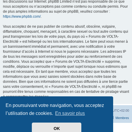
les discussions sur Internet. phpBB Limited n’est pas responsable de ce que
nous acceptons ou n’acceptons pas comme contenu ou conduite permis. Pour
de plus amples informations au sujet de phpBB, veuillez consulter :
https://www.phpbb.com/
.
Vous acceptez de ne pas publier de contenu abusif, obscène, vulgaire,
diffamatoire, choquant, menaçant, à caractère sexuel ou tout autre contenu qui
peut transgresser les lois de votre pays, du pays où « Forums de VOLTA-
Electricité » est hébergé ou les lois internationales. Le faire peut vous mener à
un bannissement immédiat et permanent, avec une notification à votre
fournisseur d’accès à Internet si nous le jugeons nécessaire. Les adresses IP
de tous les messages sont enregistrées pour aider au renforcement de ces
conditions. Vous acceptez que « Forums de VOLTA-Electricité » supprime,
modifie, déplace ou verrouille n’importe quel sujet lorsque nous estimons que
cela est nécessaire. En tant que membre, vous acceptez que toutes les
informations que vous avez saisies soient stockées dans notre base de
données. Bien que ces informations ne soient pas diffusées à une tierce partie
sans votre consentement, ni « Forums de VOLTA-Electricité », ni phpBB ne
pourront être tenus comme responsables en cas de tentative de piratage visant
à compromettre les données.
En poursuivant votre navigation, vous acceptez
Accueil
Forum
Supprimer les cookies
Heures au format
UTC+02:00
l’utilisation de cookies.
En savoir plus
Nous contacter
L’équipe du forum
Membres
OK
Développé par
phpBB
® Forum Software © phpBB Limited