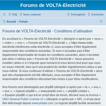
Forums de VOLTA-Electricité
FAQ
Nous contacter
S’enregistrer
Connexion
R
Accueil
Forum
e
Forums de VOLTA-Electricité - Conditions d’utilisation
c
h
En accédant à « Forums de VOLTA-Electricité » (désigné ci-après par « nous »,
« notre », « nos », « Forums de VOLTA-Electricité », « https://www.volta-
e
electricite.info/forums-volta-electricite »), vous acceptez d’être légalement
r
responsable des conditions suivantes. Si vous n’acceptez pas d’être
légalement responsable de toutes les conditions suivantes, alors n’accédez
c
pas et/ou n’utilisez pas « Forums de VOLTA-Electricité ». Nous pouvons
h
modifier celles-ci à n’importe quel moment et nous ferons tout pour que vous
en soyez informé, bien qu’il soit prudent de vérifier régulièrement celles-ci par
e
vous-même. Si vous continuez d’utiliser « Forums de VOLTA-Electricité » alors
r
que des changements ont été effectués, vous acceptez d’être légalement
responsable des conditions découlant des mises à jour et/ou modifications.
Nos forums sont développés par phpBB (désigné ci-après par « ils », « eux »,
« leur », « logiciel phpBB », « www.phpbb.com », « phpBB Limited »,
« Équipes phpBB ») qui est un script libre de forum, déclaré sous la licence «
GNU General Public License v2
» (désigné ci-après par « GPL ») et qui peut
être téléchargé depuis
www.phpbb.com
. Le logiciel phpBB facilite seulement