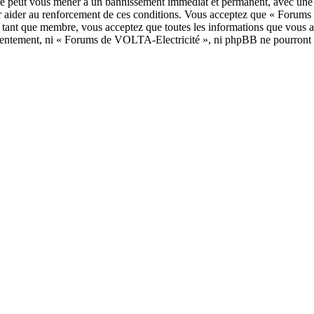
re peut vous mener à un bannissement immédiat et permanent, avec une no
our aider au renforcement de ces conditions. Vous acceptez que « Forum
n tant que membre, vous acceptez que toutes les informations que vous a
onsentement, ni « Forums de VOLTA-Electricité », ni phpBB ne pourront 