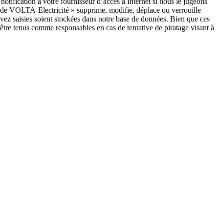
tification à votre fournisseur d’accès à Internet si nous le jugeons
s de VOLTA-Electricité » supprime, modifie, déplace ou verrouille
vez saisies soient stockées dans notre base de données. Bien que ces
être tenus comme responsables en cas de tentative de piratage visant à