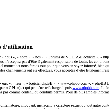
d’utilisation
 nous », « notre », « nos », « Forums de VOLTA-Electricité », « https:/
us n’acceptez pas d’être légalement responsable de toutes les conditions
l moment et nous ferons tout pour que vous en soyez informé, bien qu’il
es changements ont été effectués, vous acceptez d’être légalement resp
 « eux », « leur », « logiciel phpBB », « www.phpbb.com », « phpBB Lim
 par « GPL ») et qui peut être téléchargé depuis
www.phpbb.com
. Le l
ns pas comme contenu ou conduite permis. Pour de plus amples informat
diffamatoire, choquant, menaçant, à caractère sexuel ou tout autre cont