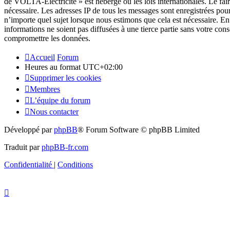
de VOLTA-Electricité » est hébergé ou les lois internationales. Le fai
nécessaire. Les adresses IP de tous les messages sont enregistrées p
n’importe quel sujet lorsque nous estimons que cela est nécessaire. E
informations ne soient pas diffusées à une tierce partie sans votre c
compromettre les données.
Accueil
Forum
Heures au format
UTC+02:00
Supprimer les cookies
Membres
L’équipe du forum
Nous contacter
Développé par
phpBB
® Forum Software © phpBB Limited
Traduit par
phpBB-fr.com
Confidentialité
|
Conditions