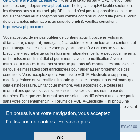
GNU General Public License v2
» (désigné ci-après par « GPL ») et qui peut
être téléchargé depuis
www.phpbb.com
. Le logiciel phpBB facilite seulement
les discussions sur Internet. phpBB Limited n’est pas responsable de ce que
nous acceptons ou n’acceptons pas comme contenu ou conduite permis. Pour
de plus amples informations au sujet de phpBB, veuillez consulter :
https://www.phpbb.com/
.
Vous acceptez de ne pas publier de contenu abusif, obscène, vulgaire,
diffamatoire, choquant, menaçant, à caractère sexuel ou tout autre contenu qui
peut transgresser les lois de votre pays, du pays où « Forums de VOLTA-
Electricité » est hébergé ou les lois internationales. Le faire peut vous mener à
un bannissement immédiat et permanent, avec une notification à votre
fournisseur d’accès à Internet si nous le jugeons nécessaire. Les adresses IP
de tous les messages sont enregistrées pour aider au renforcement de ces
conditions. Vous acceptez que « Forums de VOLTA-Electricité » supprime,
modifie, déplace ou verrouille n’importe quel sujet lorsque nous estimons que
cela est nécessaire. En tant que membre, vous acceptez que toutes les
informations que vous avez saisies soient stockées dans notre base de
données. Bien que ces informations ne soient pas diffusées à une tierce partie
sans votre consentement, ni « Forums de VOLTA-Electricité », ni phpBB ne
pourront être tenus comme responsables en cas de tentative de piratage visant
à compromettre les données.
En poursuivant votre navigation, vous acceptez
l’utilisation de cookies.
En savoir plus
Accueil
Forum
Heures au format
UTC+02:00
OK
Développé par
phpBB
® Forum Software © phpBB Limited