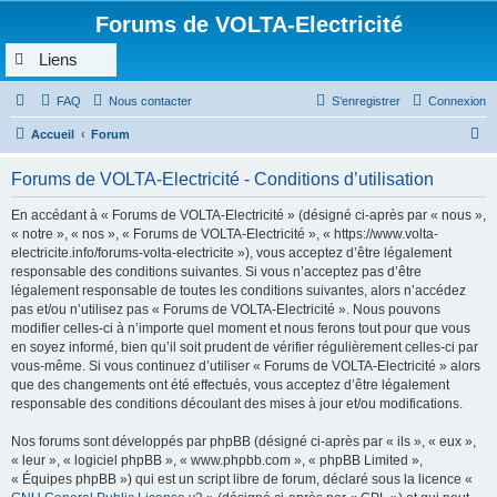
Forums de VOLTA-Electricité
Liens
FAQ
Nous contacter
S’enregistrer
Connexion
R
Accueil
Forum
e
Forums de VOLTA-Electricité - Conditions d’utilisation
c
h
En accédant à « Forums de VOLTA-Electricité » (désigné ci-après par « nous »,
« notre », « nos », « Forums de VOLTA-Electricité », « https://www.volta-
e
electricite.info/forums-volta-electricite »), vous acceptez d’être légalement
r
responsable des conditions suivantes. Si vous n’acceptez pas d’être
légalement responsable de toutes les conditions suivantes, alors n’accédez
c
pas et/ou n’utilisez pas « Forums de VOLTA-Electricité ». Nous pouvons
h
modifier celles-ci à n’importe quel moment et nous ferons tout pour que vous
en soyez informé, bien qu’il soit prudent de vérifier régulièrement celles-ci par
e
vous-même. Si vous continuez d’utiliser « Forums de VOLTA-Electricité » alors
r
que des changements ont été effectués, vous acceptez d’être légalement
responsable des conditions découlant des mises à jour et/ou modifications.
Nos forums sont développés par phpBB (désigné ci-après par « ils », « eux »,
« leur », « logiciel phpBB », « www.phpbb.com », « phpBB Limited »,
« Équipes phpBB ») qui est un script libre de forum, déclaré sous la licence «