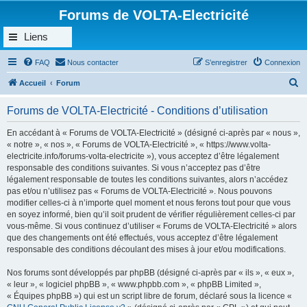
Forums de VOLTA-Electricité
Liens
FAQ
Nous contacter
S’enregistrer
Connexion
R
Accueil
Forum
e
Forums de VOLTA-Electricité - Conditions d’utilisation
c
h
En accédant à « Forums de VOLTA-Electricité » (désigné ci-après par « nous »,
« notre », « nos », « Forums de VOLTA-Electricité », « https://www.volta-
e
electricite.info/forums-volta-electricite »), vous acceptez d’être légalement
r
responsable des conditions suivantes. Si vous n’acceptez pas d’être
légalement responsable de toutes les conditions suivantes, alors n’accédez
c
pas et/ou n’utilisez pas « Forums de VOLTA-Electricité ». Nous pouvons
h
modifier celles-ci à n’importe quel moment et nous ferons tout pour que vous
en soyez informé, bien qu’il soit prudent de vérifier régulièrement celles-ci par
e
vous-même. Si vous continuez d’utiliser « Forums de VOLTA-Electricité » alors
r
que des changements ont été effectués, vous acceptez d’être légalement
responsable des conditions découlant des mises à jour et/ou modifications.
Nos forums sont développés par phpBB (désigné ci-après par « ils », « eux »,
« leur », « logiciel phpBB », « www.phpbb.com », « phpBB Limited »,
« Équipes phpBB ») qui est un script libre de forum, déclaré sous la licence «