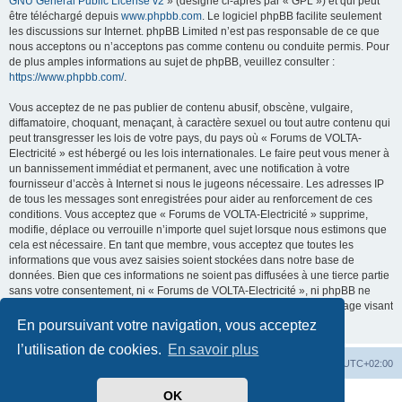
GNU General Public License v2
» (désigné ci-après par « GPL ») et qui peut
être téléchargé depuis
www.phpbb.com
. Le logiciel phpBB facilite seulement
les discussions sur Internet. phpBB Limited n’est pas responsable de ce que
nous acceptons ou n’acceptons pas comme contenu ou conduite permis. Pour
de plus amples informations au sujet de phpBB, veuillez consulter :
https://www.phpbb.com/
.
Vous acceptez de ne pas publier de contenu abusif, obscène, vulgaire,
diffamatoire, choquant, menaçant, à caractère sexuel ou tout autre contenu qui
peut transgresser les lois de votre pays, du pays où « Forums de VOLTA-
Electricité » est hébergé ou les lois internationales. Le faire peut vous mener à
un bannissement immédiat et permanent, avec une notification à votre
fournisseur d’accès à Internet si nous le jugeons nécessaire. Les adresses IP
de tous les messages sont enregistrées pour aider au renforcement de ces
conditions. Vous acceptez que « Forums de VOLTA-Electricité » supprime,
modifie, déplace ou verrouille n’importe quel sujet lorsque nous estimons que
cela est nécessaire. En tant que membre, vous acceptez que toutes les
informations que vous avez saisies soient stockées dans notre base de
données. Bien que ces informations ne soient pas diffusées à une tierce partie
sans votre consentement, ni « Forums de VOLTA-Electricité », ni phpBB ne
pourront être tenus comme responsables en cas de tentative de piratage visant
à compromettre les données.
En poursuivant votre navigation, vous acceptez
l’utilisation de cookies.
En savoir plus
Accueil
Forum
Heures au format
UTC+02:00
OK
Développé par
phpBB
® Forum Software © phpBB Limited