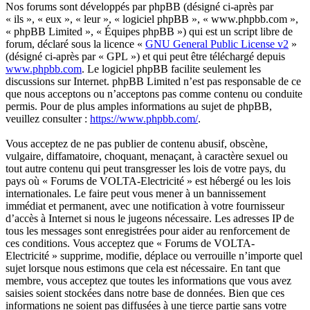
Nos forums sont développés par phpBB (désigné ci-après par
« ils », « eux », « leur », « logiciel phpBB », « www.phpbb.com »,
« phpBB Limited », « Équipes phpBB ») qui est un script libre de
forum, déclaré sous la licence «
GNU General Public License v2
»
(désigné ci-après par « GPL ») et qui peut être téléchargé depuis
www.phpbb.com
. Le logiciel phpBB facilite seulement les
discussions sur Internet. phpBB Limited n’est pas responsable de ce
que nous acceptons ou n’acceptons pas comme contenu ou conduite
permis. Pour de plus amples informations au sujet de phpBB,
veuillez consulter :
https://www.phpbb.com/
.
Vous acceptez de ne pas publier de contenu abusif, obscène,
vulgaire, diffamatoire, choquant, menaçant, à caractère sexuel ou
tout autre contenu qui peut transgresser les lois de votre pays, du
pays où « Forums de VOLTA-Electricité » est hébergé ou les lois
internationales. Le faire peut vous mener à un bannissement
immédiat et permanent, avec une notification à votre fournisseur
d’accès à Internet si nous le jugeons nécessaire. Les adresses IP de
tous les messages sont enregistrées pour aider au renforcement de
ces conditions. Vous acceptez que « Forums de VOLTA-
Electricité » supprime, modifie, déplace ou verrouille n’importe quel
sujet lorsque nous estimons que cela est nécessaire. En tant que
membre, vous acceptez que toutes les informations que vous avez
saisies soient stockées dans notre base de données. Bien que ces
informations ne soient pas diffusées à une tierce partie sans votre