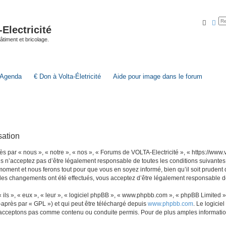
Reche
Rec
lectricité
 bâtiment et bricolage.
Agenda
€ Don à Volta-Életricité
Aide pour image dans le forum
sation
par « nous », « notre », « nos », « Forums de VOLTA-Electricité », « https://www.vol
s n’acceptez pas d’être légalement responsable de toutes les conditions suivantes
 moment et nous ferons tout pour que vous en soyez informé, bien qu’il soit prudent
 des changements ont été effectués, vous acceptez d’être légalement responsable de
ls », « eux », « leur », « logiciel phpBB », « www.phpbb.com », « phpBB Limited »,
-après par « GPL ») et qui peut être téléchargé depuis
www.phpbb.com
. Le logicie
acceptons pas comme contenu ou conduite permis. Pour de plus amples informations