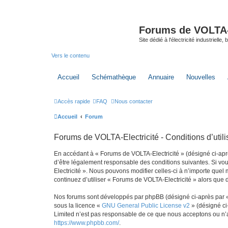
Forums de VOLTA-E
Site dédié à l'électricité industrielle,
Vers le contenu
Accueil
Schémathèque
Annuaire
Nouvelles
Accès rapide
FAQ
Nous contacter
Accueil
Forum
Forums de VOLTA-Electricité - Conditions d’utili
En accédant à « Forums de VOLTA-Electricité » (désigné ci-après 
d’être légalement responsable des conditions suivantes. Si vou
Electricité ». Nous pouvons modifier celles-ci à n’importe quel
continuez d’utiliser « Forums de VOLTA-Electricité » alors que
Nos forums sont développés par phpBB (désigné ci-après par « i
sous la licence «
GNU General Public License v2
» (désigné ci
Limited n’est pas responsable de ce que nous acceptons ou n’
https://www.phpbb.com/
.