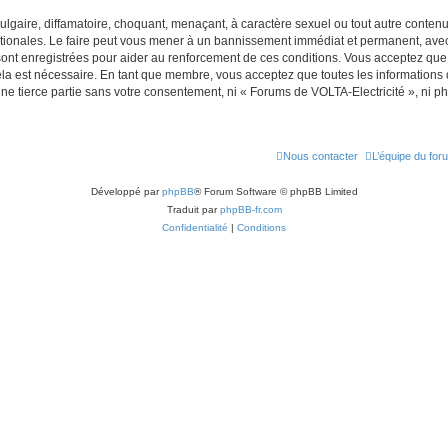
lgaire, diffamatoire, choquant, menaçant, à caractère sexuel ou tout autre contenu 
ationales. Le faire peut vous mener à un bannissement immédiat et permanent, avec u
ont enregistrées pour aider au renforcement de ces conditions. Vous acceptez que
ela est nécessaire. En tant que membre, vous acceptez que toutes les informations
une tierce partie sans votre consentement, ni « Forums de VOLTA-Electricité », ni
Nous contacter
L’équipe du for
Développé par
phpBB
® Forum Software © phpBB Limited
Traduit par
phpBB-fr.com
Confidentialité
|
Conditions