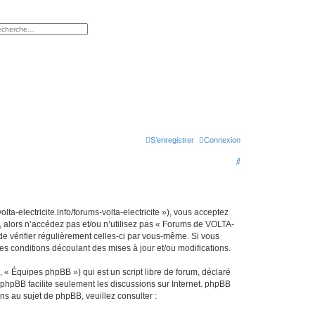
rcher
herche avancée
S’enregistrer
Connexion
R
e
c
h
ta-electricite.info/forums-volta-electricite »), vous acceptez
, alors n’accédez pas et/ou n’utilisez pas « Forums de VOLTA-
e
 de vérifier régulièrement celles-ci par vous-même. Si vous
r
s conditions découlant des mises à jour et/ou modifications.
c
 « Équipes phpBB ») qui est un script libre de forum, déclaré
h
l phpBB facilite seulement les discussions sur Internet. phpBB
 au sujet de phpBB, veuillez consulter :
e
r