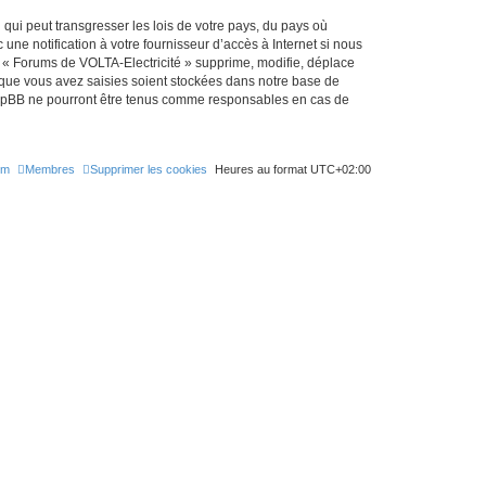
qui peut transgresser les lois de votre pays, du pays où
ne notification à votre fournisseur d’accès à Internet si nous
 « Forums de VOLTA-Electricité » supprime, modifie, déplace
 que vous avez saisies soient stockées dans notre base de
 phpBB ne pourront être tenus comme responsables en cas de
um
Membres
Supprimer les cookies
Heures au format
UTC+02:00