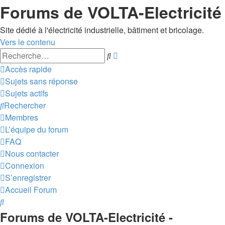
Forums de VOLTA-Electricité
Site dédié à l'électricité industrielle, bâtiment et bricolage.
Vers le contenu
Recherche
Rechercher
avancée
Accès rapide
Sujets sans réponse
Sujets actifs
Rechercher
Membres
L’équipe du forum
FAQ
Nous contacter
Connexion
S’enregistrer
Accueil
Forum
Rechercher
Forums de VOLTA-Electricité -