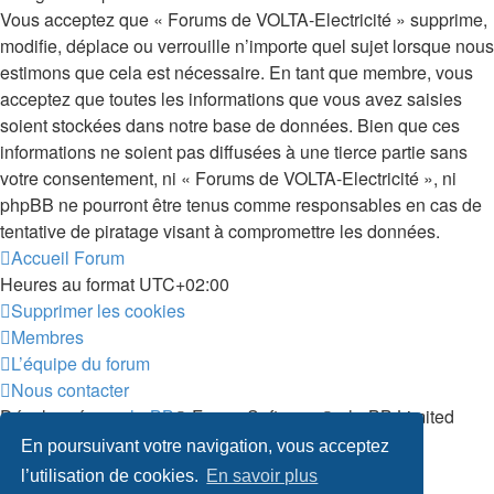
Vous acceptez que « Forums de VOLTA-Electricité » supprime,
modifie, déplace ou verrouille n’importe quel sujet lorsque nous
estimons que cela est nécessaire. En tant que membre, vous
acceptez que toutes les informations que vous avez saisies
soient stockées dans notre base de données. Bien que ces
informations ne soient pas diffusées à une tierce partie sans
votre consentement, ni « Forums de VOLTA-Electricité », ni
phpBB ne pourront être tenus comme responsables en cas de
tentative de piratage visant à compromettre les données.
Accueil
Forum
Heures au format
UTC+02:00
Supprimer les cookies
Membres
L’équipe du forum
Nous contacter
Développé par
phpBB
® Forum Software © phpBB Limited
Traduit par
phpBB-fr.com
En poursuivant votre navigation, vous acceptez
Confidentialité
|
Conditions
l’utilisation de cookies.
En savoir plus