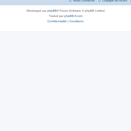
Nous contacter
L’équipe du forum
Développé par
phpBB
® Forum Software © phpBB Limited
Traduit par
phpBB-fr.com
Confidentialité
|
Conditions