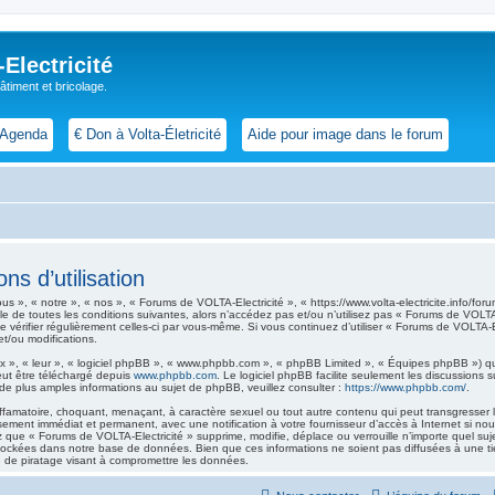
lectricité
 bâtiment et bricolage.
Agenda
€ Don à Volta-Életricité
Aide pour image dans le forum
s d’utilisation
 », « notre », « nos », « Forums de VOLTA-Electricité », « https://www.volta-electricite.info/foru
e de toutes les conditions suivantes, alors n’accédez pas et/ou n’utilisez pas « Forums de VOLTA-
de vérifier régulièrement celles-ci par vous-même. Si vous continuez d’utiliser « Forums de VOLTA
t/ou modifications.
 », « leur », « logiciel phpBB », « www.phpbb.com », « phpBB Limited », « Équipes phpBB ») qui 
eut être téléchargé depuis
www.phpbb.com
. Le logiciel phpBB facilite seulement les discussions
 plus amples informations au sujet de phpBB, veuillez consulter :
https://www.phpbb.com/
.
ffamatoire, choquant, menaçant, à caractère sexuel ou tout autre contenu qui peut transgresser l
ssement immédiat et permanent, avec une notification à votre fournisseur d’accès à Internet si n
 que « Forums de VOLTA-Electricité » supprime, modifie, déplace ou verrouille n’importe quel su
tockées dans notre base de données. Bien que ces informations ne soient pas diffusées à une ti
 de piratage visant à compromettre les données.