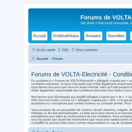
Forums de VOLTA-E
Site dédié à l'électricité industrielle,
Accueil
Schémathèque
Annuaire
Nouvelles
Accès rapide
FAQ
Nous contacter
Accueil
Forum
Forums de VOLTA-Electricité - Condition
En accédant à « Forums de VOLTA-Electricité » (désigné ci-après par « nous
conditions suivantes. Si vous n’acceptez pas d’être légalement responsabl
nous ferons tout pour que vous en soyez informé, bien qu’il soit prudent 
d’être légalement responsable des conditions découlant des mises à jour e
Nos forums sont développés par phpBB (désigné ci-après par « ils », « eux
GNU General Public License v2
» (désigné ci-après par « GPL ») et qui p
acceptons ou n’acceptons pas comme contenu ou conduite permis. Pour de
Vous acceptez de ne pas publier de contenu abusif, obscène, vulgaire, di
hébergé ou les lois internationales. Le faire peut vous mener à un banni
enregistrées pour aider au renforcement de ces conditions. Vous acceptez
vous acceptez que toutes les informations que vous avez saisies soient s
ni phpBB ne pourront être tenus comme responsables en cas de tentative