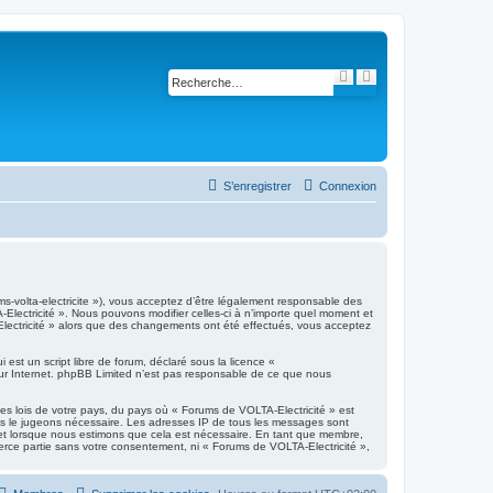
R
R
e
e
c
c
h
h
e
e
r
r
c
c
h
h
e
e
S’enregistrer
Connexion
r
a
v
a
n
c
é
e
ms-volta-electricite »), vous acceptez d’être légalement responsable des
Electricité ». Nous pouvons modifier celles-ci à n’importe quel moment et
-Electricité » alors que des changements ont été effectués, vous acceptez
est un script libre de forum, déclaré sous la licence «
 sur Internet. phpBB Limited n’est pas responsable de ce que nous
es lois de votre pays, du pays où « Forums de VOLTA-Electricité » est
ous le jugeons nécessaire. Les adresses IP de tous les messages sont
jet lorsque nous estimons que cela est nécessaire. En tant que membre,
erce partie sans votre consentement, ni « Forums de VOLTA-Electricité »,