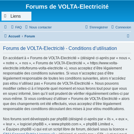
Forums de VOLTA-Electricité
Liens
FAQ
Nous contacter
S’enregistrer
Connexion
R
Accueil
Forum
e
Forums de VOLTA-Electricité - Conditions d’utilisation
c
h
En accédant à « Forums de VOLTA-Electricité » (désigné ci-après par « nous »,
« notre », « nos », « Forums de VOLTA-Electricité », « https://www.volta-
e
electricite.info/forums-volta-electricite »), vous acceptez d’être légalement
r
responsable des conditions suivantes. Si vous n’acceptez pas d’être
légalement responsable de toutes les conditions suivantes, alors n’accédez
c
pas et/ou n’utilisez pas « Forums de VOLTA-Electricité ». Nous pouvons
h
modifier celles-ci à n’importe quel moment et nous ferons tout pour que vous
en soyez informé, bien qu’il soit prudent de vérifier régulièrement celles-ci par
e
vous-même. Si vous continuez d’utiliser « Forums de VOLTA-Electricité » alors
r
que des changements ont été effectués, vous acceptez d’être légalement
responsable des conditions découlant des mises à jour et/ou modifications.
Nos forums sont développés par phpBB (désigné ci-après par « ils », « eux »,
« leur », « logiciel phpBB », « www.phpbb.com », « phpBB Limited »,
« Équipes phpBB ») qui est un script libre de forum, déclaré sous la licence «