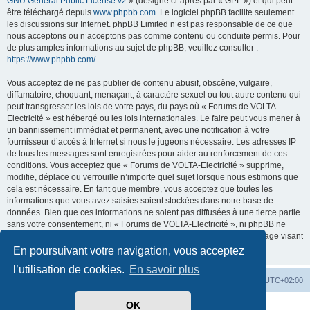
GNU General Public License v2
» (désigné ci-après par « GPL ») et qui peut
être téléchargé depuis
www.phpbb.com
. Le logiciel phpBB facilite seulement
les discussions sur Internet. phpBB Limited n’est pas responsable de ce que
nous acceptons ou n’acceptons pas comme contenu ou conduite permis. Pour
de plus amples informations au sujet de phpBB, veuillez consulter :
https://www.phpbb.com/
.
Vous acceptez de ne pas publier de contenu abusif, obscène, vulgaire,
diffamatoire, choquant, menaçant, à caractère sexuel ou tout autre contenu qui
peut transgresser les lois de votre pays, du pays où « Forums de VOLTA-
Electricité » est hébergé ou les lois internationales. Le faire peut vous mener à
un bannissement immédiat et permanent, avec une notification à votre
fournisseur d’accès à Internet si nous le jugeons nécessaire. Les adresses IP
de tous les messages sont enregistrées pour aider au renforcement de ces
conditions. Vous acceptez que « Forums de VOLTA-Electricité » supprime,
modifie, déplace ou verrouille n’importe quel sujet lorsque nous estimons que
cela est nécessaire. En tant que membre, vous acceptez que toutes les
informations que vous avez saisies soient stockées dans notre base de
données. Bien que ces informations ne soient pas diffusées à une tierce partie
sans votre consentement, ni « Forums de VOLTA-Electricité », ni phpBB ne
pourront être tenus comme responsables en cas de tentative de piratage visant
à compromettre les données.
En poursuivant votre navigation, vous acceptez
l’utilisation de cookies.
En savoir plus
Accueil
Forum
Heures au format
UTC+02:00
OK
Développé par
phpBB
® Forum Software © phpBB Limited