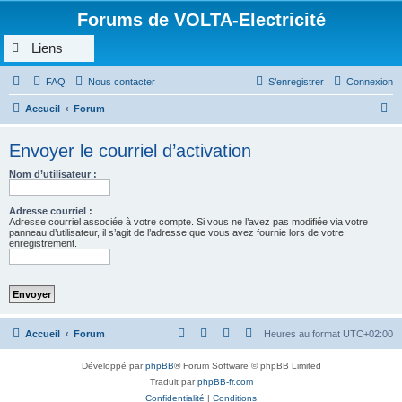
Forums de VOLTA-Electricité
Liens
FAQ
Nous contacter
S’enregistrer
Connexion
R
Accueil
Forum
e
Envoyer le courriel d’activation
c
h
Nom d’utilisateur :
e
Adresse courriel :
r
Adresse courriel associée à votre compte. Si vous ne l’avez pas modifiée via votre
panneau d’utilisateur, il s’agit de l’adresse que vous avez fournie lors de votre
c
enregistrement.
h
e
r
Accueil
Forum
Heures au format
UTC+02:00
Développé par
phpBB
® Forum Software © phpBB Limited
Traduit par
phpBB-fr.com
Confidentialité
|
Conditions