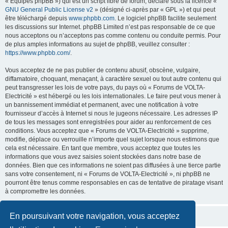
« Équipes phpBB ») qui est un script libre de forum, déclaré sous la licence «
GNU General Public License v2
» (désigné ci-après par « GPL ») et qui peut
être téléchargé depuis
www.phpbb.com
. Le logiciel phpBB facilite seulement
les discussions sur Internet. phpBB Limited n’est pas responsable de ce que
nous acceptons ou n’acceptons pas comme contenu ou conduite permis. Pour
de plus amples informations au sujet de phpBB, veuillez consulter :
https://www.phpbb.com/
.
Vous acceptez de ne pas publier de contenu abusif, obscène, vulgaire,
diffamatoire, choquant, menaçant, à caractère sexuel ou tout autre contenu qui
peut transgresser les lois de votre pays, du pays où « Forums de VOLTA-
Electricité » est hébergé ou les lois internationales. Le faire peut vous mener à
un bannissement immédiat et permanent, avec une notification à votre
fournisseur d’accès à Internet si nous le jugeons nécessaire. Les adresses IP
de tous les messages sont enregistrées pour aider au renforcement de ces
conditions. Vous acceptez que « Forums de VOLTA-Electricité » supprime,
modifie, déplace ou verrouille n’importe quel sujet lorsque nous estimons que
cela est nécessaire. En tant que membre, vous acceptez que toutes les
informations que vous avez saisies soient stockées dans notre base de
données. Bien que ces informations ne soient pas diffusées à une tierce partie
sans votre consentement, ni « Forums de VOLTA-Electricité », ni phpBB ne
pourront être tenus comme responsables en cas de tentative de piratage visant
à compromettre les données.
En poursuivant votre navigation, vous acceptez