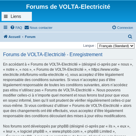
Forums de VOLTA-Electricité
Liens
FAQ
Nous contacter
Connexion
R
Accueil
Forum
e
Langue :
c
Forums de VOLTA-Electricité - Enregistrement
h
En accédant à « Forums de VOLTA-Electricité » (désigné ci-après par « nous »,
e
« notre », « nos », « Forums de VOLTA-Electricité », « https://www.volta-
r
electricite.info/forums-volta-electricite »), vous acceptez d’être légalement
responsable des conditions suivantes. Si vous n’acceptez pas d’être
c
légalement responsable de toutes les conditions suivantes, alors n’accédez
h
pas et/ou n’utilisez pas « Forums de VOLTA-Electricité ». Nous pouvons
e
modifier celles-ci à n’importe quel moment et nous ferons tout pour que vous
en soyez informé, bien qu’il soit prudent de vérifier régulièrement celles-ci par
r
vous-même. Si vous continuez d’utiliser « Forums de VOLTA-Electricité » alors
que des changements ont été effectués, vous acceptez d’être légalement
responsable des conditions découlant des mises à jour et/ou modifications.
Nos forums sont développés par phpBB (désigné ci-après par « ils », « eux »,
« leur », « logiciel phpBB », « www.phpbb.com », « phpBB Limited »,