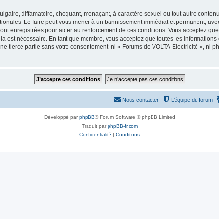
lgaire, diffamatoire, choquant, menaçant, à caractère sexuel ou tout autre contenu 
ationales. Le faire peut vous mener à un bannissement immédiat et permanent, avec u
ont enregistrées pour aider au renforcement de ces conditions. Vous acceptez que
ela est nécessaire. En tant que membre, vous acceptez que toutes les informations
une tierce partie sans votre consentement, ni « Forums de VOLTA-Electricité », ni
Nous contacter
L’équipe du forum
Développé par
phpBB
® Forum Software © phpBB Limited
Traduit par
phpBB-fr.com
Confidentialité
|
Conditions