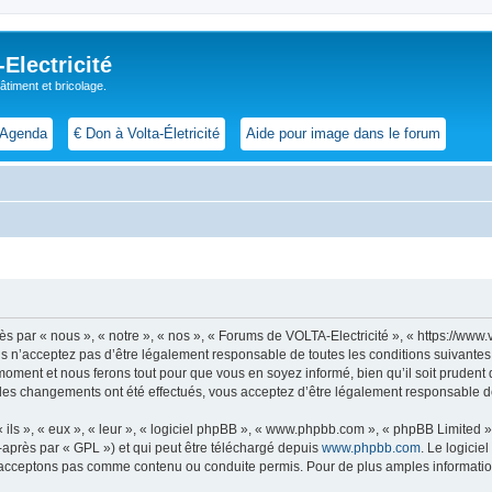
lectricité
 bâtiment et bricolage.
Agenda
€ Don à Volta-Életricité
Aide pour image dans le forum
par « nous », « notre », « nos », « Forums de VOLTA-Electricité », « https://www.vol
s n’acceptez pas d’être légalement responsable de toutes les conditions suivantes
 moment et nous ferons tout pour que vous en soyez informé, bien qu’il soit prudent
 des changements ont été effectués, vous acceptez d’être légalement responsable de
ls », « eux », « leur », « logiciel phpBB », « www.phpbb.com », « phpBB Limited »,
-après par « GPL ») et qui peut être téléchargé depuis
www.phpbb.com
. Le logicie
acceptons pas comme contenu ou conduite permis. Pour de plus amples informations