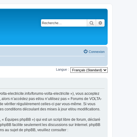
Rechercher
Recherche avancé
Connexion
Langue :
ta-electricite.info/forums-volta-electricite »), vous acceptez
, alors n’accédez pas et/ou n’utilisez pas « Forums de VOLTA-
 de vérifier régulièrement celles-ci par vous-même. Si vous
s conditions découlant des mises à jour et/ou modifications.
 « Équipes phpBB ») qui est un script libre de forum, déclaré
l phpBB facilite seulement les discussions sur Internet. phpBB
 au sujet de phpBB, veuillez consulter :