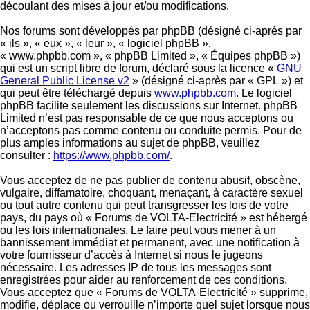
découlant des mises à jour et/ou modifications.
Nos forums sont développés par phpBB (désigné ci-après par
« ils », « eux », « leur », « logiciel phpBB »,
« www.phpbb.com », « phpBB Limited », « Équipes phpBB »)
qui est un script libre de forum, déclaré sous la licence «
GNU
General Public License v2
» (désigné ci-après par « GPL ») et
qui peut être téléchargé depuis
www.phpbb.com
. Le logiciel
phpBB facilite seulement les discussions sur Internet. phpBB
Limited n’est pas responsable de ce que nous acceptons ou
n’acceptons pas comme contenu ou conduite permis. Pour de
plus amples informations au sujet de phpBB, veuillez
consulter :
https://www.phpbb.com/
.
Vous acceptez de ne pas publier de contenu abusif, obscène,
vulgaire, diffamatoire, choquant, menaçant, à caractère sexuel
ou tout autre contenu qui peut transgresser les lois de votre
pays, du pays où « Forums de VOLTA-Electricité » est hébergé
ou les lois internationales. Le faire peut vous mener à un
bannissement immédiat et permanent, avec une notification à
votre fournisseur d’accès à Internet si nous le jugeons
nécessaire. Les adresses IP de tous les messages sont
enregistrées pour aider au renforcement de ces conditions.
Vous acceptez que « Forums de VOLTA-Electricité » supprime,
modifie, déplace ou verrouille n’importe quel sujet lorsque nous