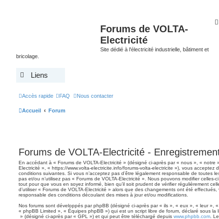
Forums de VOLTA-
Electricité
Site dédié à l'électricité industrielle, bâtiment et
bricolage.
Liens
Accès rapide
FAQ
Nous contacter
Accueil
Forum
Forums de VOLTA-Electricité - Enregistremen
En accédant à « Forums de VOLTA-Electricité » (désigné ci-après par « nous », « notre
Electricité », « https://www.volta-electricite.info/forums-volta-electricite »), vous accepte
conditions suivantes. Si vous n’acceptez pas d’être légalement responsable de toutes le
pas et/ou n’utilisez pas « Forums de VOLTA-Electricité ». Nous pouvons modifier celles-c
tout pour que vous en soyez informé, bien qu’il soit prudent de vérifier régulièrement ce
d’utiliser « Forums de VOLTA-Electricité » alors que des changements ont été effectués,
responsable des conditions découlant des mises à jour et/ou modifications.
Nos forums sont développés par phpBB (désigné ci-après par « ils », « eux », « leur », 
« phpBB Limited », « Équipes phpBB ») qui est un script libre de forum, déclaré sous la 
» (désigné ci-après par « GPL ») et qui peut être téléchargé depuis
www.phpbb.com
. Le