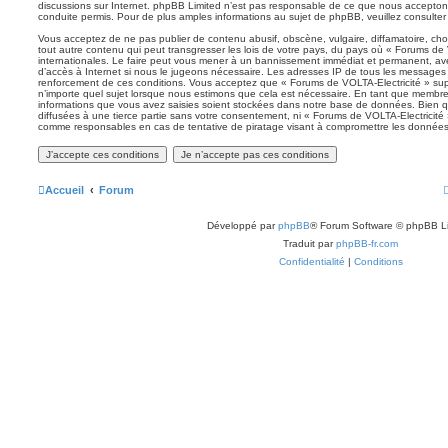
discussions sur Internet. phpBB Limited n’est pas responsable de ce que nous accept
conduite permis. Pour de plus amples informations au sujet de phpBB, veuillez consulter
Vous acceptez de ne pas publier de contenu abusif, obscène, vulgaire, diffamatoire, ch
tout autre contenu qui peut transgresser les lois de votre pays, du pays où « Forums de 
internationales. Le faire peut vous mener à un bannissement immédiat et permanent, avec
d’accès à Internet si nous le jugeons nécessaire. Les adresses IP de tous les messages 
renforcement de ces conditions. Vous acceptez que « Forums de VOLTA-Electricité » supp
n’importe quel sujet lorsque nous estimons que cela est nécessaire. En tant que membre
informations que vous avez saisies soient stockées dans notre base de données. Bien q
diffusées à une tierce partie sans votre consentement, ni « Forums de VOLTA-Electricité
comme responsables en cas de tentative de piratage visant à compromettre les données
Accueil
Forum
Développé par
phpBB
® Forum Software © phpBB L
Traduit par
phpBB-fr.com
Confidentialité
|
Conditions