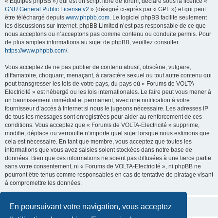
« Équipes phpBB ») qui est un script libre de forum, déclaré sous la licence «
GNU General Public License v2
» (désigné ci-après par « GPL ») et qui peut
être téléchargé depuis
www.phpbb.com
. Le logiciel phpBB facilite seulement
les discussions sur Internet. phpBB Limited n’est pas responsable de ce que
nous acceptons ou n’acceptons pas comme contenu ou conduite permis. Pour
de plus amples informations au sujet de phpBB, veuillez consulter :
https://www.phpbb.com/
.
Vous acceptez de ne pas publier de contenu abusif, obscène, vulgaire,
diffamatoire, choquant, menaçant, à caractère sexuel ou tout autre contenu qui
peut transgresser les lois de votre pays, du pays où « Forums de VOLTA-
Electricité » est hébergé ou les lois internationales. Le faire peut vous mener à
un bannissement immédiat et permanent, avec une notification à votre
fournisseur d’accès à Internet si nous le jugeons nécessaire. Les adresses IP
de tous les messages sont enregistrées pour aider au renforcement de ces
conditions. Vous acceptez que « Forums de VOLTA-Electricité » supprime,
modifie, déplace ou verrouille n’importe quel sujet lorsque nous estimons que
cela est nécessaire. En tant que membre, vous acceptez que toutes les
informations que vous avez saisies soient stockées dans notre base de
données. Bien que ces informations ne soient pas diffusées à une tierce partie
sans votre consentement, ni « Forums de VOLTA-Electricité », ni phpBB ne
pourront être tenus comme responsables en cas de tentative de piratage visant
à compromettre les données.
En poursuivant votre navigation, vous acceptez