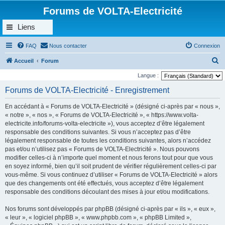
Forums de VOLTA-Electricité
Liens
FAQ
Nous contacter
Connexion
R
Accueil
Forum
e
Langue :
c
Forums de VOLTA-Electricité - Enregistrement
h
En accédant à « Forums de VOLTA-Electricité » (désigné ci-après par « nous »,
e
« notre », « nos », « Forums de VOLTA-Electricité », « https://www.volta-
r
electricite.info/forums-volta-electricite »), vous acceptez d’être légalement
responsable des conditions suivantes. Si vous n’acceptez pas d’être
c
légalement responsable de toutes les conditions suivantes, alors n’accédez
h
pas et/ou n’utilisez pas « Forums de VOLTA-Electricité ». Nous pouvons
e
modifier celles-ci à n’importe quel moment et nous ferons tout pour que vous
en soyez informé, bien qu’il soit prudent de vérifier régulièrement celles-ci par
r
vous-même. Si vous continuez d’utiliser « Forums de VOLTA-Electricité » alors
que des changements ont été effectués, vous acceptez d’être légalement
responsable des conditions découlant des mises à jour et/ou modifications.
Nos forums sont développés par phpBB (désigné ci-après par « ils », « eux »,
« leur », « logiciel phpBB », « www.phpbb.com », « phpBB Limited »,