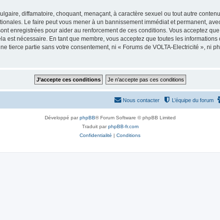
lgaire, diffamatoire, choquant, menaçant, à caractère sexuel ou tout autre contenu 
ationales. Le faire peut vous mener à un bannissement immédiat et permanent, avec u
ont enregistrées pour aider au renforcement de ces conditions. Vous acceptez que
ela est nécessaire. En tant que membre, vous acceptez que toutes les informations
une tierce partie sans votre consentement, ni « Forums de VOLTA-Electricité », ni
Nous contacter
L’équipe du forum
Développé par
phpBB
® Forum Software © phpBB Limited
Traduit par
phpBB-fr.com
Confidentialité
|
Conditions