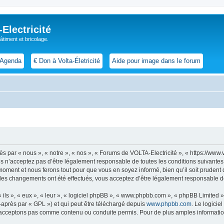
lectricité
 bâtiment et bricolage.
Agenda
€ Don à Volta-Életricité
Aide pour image dans le forum
par « nous », « notre », « nos », « Forums de VOLTA-Electricité », « https://www.vol
s n’acceptez pas d’être légalement responsable de toutes les conditions suivantes
 moment et nous ferons tout pour que vous en soyez informé, bien qu’il soit prudent
 des changements ont été effectués, vous acceptez d’être légalement responsable de
ls », « eux », « leur », « logiciel phpBB », « www.phpbb.com », « phpBB Limited »,
-après par « GPL ») et qui peut être téléchargé depuis
www.phpbb.com
. Le logicie
acceptons pas comme contenu ou conduite permis. Pour de plus amples informations