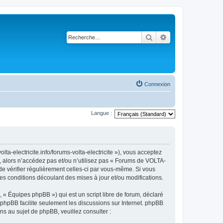
Rechercher
Recherche avancé
Connexion
Langue :
ta-electricite.info/forums-volta-electricite »), vous acceptez
, alors n’accédez pas et/ou n’utilisez pas « Forums de VOLTA-
 de vérifier régulièrement celles-ci par vous-même. Si vous
s conditions découlant des mises à jour et/ou modifications.
 « Équipes phpBB ») qui est un script libre de forum, déclaré
l phpBB facilite seulement les discussions sur Internet. phpBB
 au sujet de phpBB, veuillez consulter :