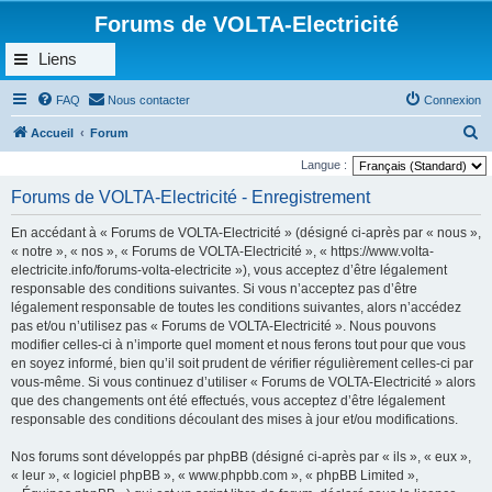
Forums de VOLTA-Electricité
Liens
FAQ
Nous contacter
Connexion
R
Accueil
Forum
e
Langue :
c
Forums de VOLTA-Electricité - Enregistrement
h
En accédant à « Forums de VOLTA-Electricité » (désigné ci-après par « nous »,
e
« notre », « nos », « Forums de VOLTA-Electricité », « https://www.volta-
r
electricite.info/forums-volta-electricite »), vous acceptez d’être légalement
responsable des conditions suivantes. Si vous n’acceptez pas d’être
c
légalement responsable de toutes les conditions suivantes, alors n’accédez
h
pas et/ou n’utilisez pas « Forums de VOLTA-Electricité ». Nous pouvons
e
modifier celles-ci à n’importe quel moment et nous ferons tout pour que vous
en soyez informé, bien qu’il soit prudent de vérifier régulièrement celles-ci par
r
vous-même. Si vous continuez d’utiliser « Forums de VOLTA-Electricité » alors
que des changements ont été effectués, vous acceptez d’être légalement
responsable des conditions découlant des mises à jour et/ou modifications.
Nos forums sont développés par phpBB (désigné ci-après par « ils », « eux »,
« leur », « logiciel phpBB », « www.phpbb.com », « phpBB Limited »,