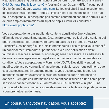
« Équipes phpBB ») qui est un script libre de forum, déclaré sous la licence «
GNU General Public License v2
» (désigné ci-après par « GPL ») et qui peut
être téléchargé depuis
www.phpbb.com
. Le logiciel phpBB facilite seulement
les discussions sur Internet. phpBB Limited n’est pas responsable de ce que
nous acceptons ou n’acceptons pas comme contenu ou conduite permis. Pour
de plus amples informations au sujet de phpBB, veuillez consulter :
https://www.phpbb.com/
.
Vous acceptez de ne pas publier de contenu abusif, obscène, vulgaire,
diffamatoire, choquant, menaçant, à caractère sexuel ou tout autre contenu qui
peut transgresser les lois de votre pays, du pays où « Forums de VOLTA-
Electricité » est hébergé ou les lois internationales. Le faire peut vous mener à
un bannissement immédiat et permanent, avec une notification à votre
fournisseur d’accès à Internet si nous le jugeons nécessaire. Les adresses IP
de tous les messages sont enregistrées pour aider au renforcement de ces
conditions. Vous acceptez que « Forums de VOLTA-Electricité » supprime,
modifie, déplace ou verrouille n’importe quel sujet lorsque nous estimons que
cela est nécessaire. En tant que membre, vous acceptez que toutes les
informations que vous avez saisies soient stockées dans notre base de
données. Bien que ces informations ne soient pas diffusées à une tierce partie
sans votre consentement, ni « Forums de VOLTA-Electricité », ni phpBB ne
pourront être tenus comme responsables en cas de tentative de piratage visant
à compromettre les données.
En poursuivant votre navigation, vous acceptez