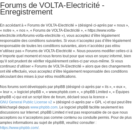
Forums de VOLTA-Electricité -
Enregistrement
En accédant à « Forums de VOLTA-Electricité » (désigné ci-après par « nous »,
« notre », « nos », « Forums de VOLTA-Electricité », « https://www.volta-
electricite.info/forums-volta-electricite »), vous acceptez d’être légalement
responsable des conditions suivantes. Si vous n’acceptez pas d’être légalement
responsable de toutes les conditions suivantes, alors n’accédez pas et/ou
n’utilisez pas « Forums de VOLTA-Electricité ». Nous pouvons modifier celles-ci à
n’importe quel moment et nous ferons tout pour que vous en soyez informé, bien
qu’il soit prudent de vérifier régulièrement celles-ci par vous-même. Si vous
continuez d’utiliser « Forums de VOLTA-Electricité » alors que des changements
ont été effectués, vous acceptez d’être légalement responsable des conditions
découlant des mises à jour et/ou modifications.
Nos forums sont développés par phpBB (désigné ci-après par « ils », « eux »,
« leur », « logiciel phpBB », « www.phpbb.com », « phpBB Limited », « Équipes
phpBB ») qui est un script libre de forum, déclaré sous la licence «
GNU General Public License v2
» (désigné ci-après par « GPL ») et qui peut être
téléchargé depuis
www.phpbb.com
. Le logiciel phpBB facilite seulement les
discussions sur Internet. phpBB Limited n’est pas responsable de ce que nous
acceptons ou n’acceptons pas comme contenu ou conduite permis. Pour de plus
amples informations au sujet de phpBB, veuillez consulter :
https://www.phpbb.com/
.