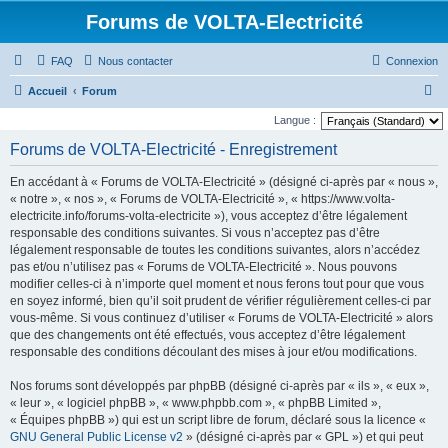
Forums de VOLTA-Electricité
FAQ
Nous contacter
Connexion
R
Accueil
Forum
e
Langue :
c
Forums de VOLTA-Electricité - Enregistrement
h
En accédant à « Forums de VOLTA-Electricité » (désigné ci-après par « nous »,
e
« notre », « nos », « Forums de VOLTA-Electricité », « https://www.volta-
r
electricite.info/forums-volta-electricite »), vous acceptez d’être légalement
responsable des conditions suivantes. Si vous n’acceptez pas d’être
c
légalement responsable de toutes les conditions suivantes, alors n’accédez
h
pas et/ou n’utilisez pas « Forums de VOLTA-Electricité ». Nous pouvons
e
modifier celles-ci à n’importe quel moment et nous ferons tout pour que vous
en soyez informé, bien qu’il soit prudent de vérifier régulièrement celles-ci par
r
vous-même. Si vous continuez d’utiliser « Forums de VOLTA-Electricité » alors
que des changements ont été effectués, vous acceptez d’être légalement
responsable des conditions découlant des mises à jour et/ou modifications.
Nos forums sont développés par phpBB (désigné ci-après par « ils », « eux »,
« leur », « logiciel phpBB », « www.phpbb.com », « phpBB Limited »,
« Équipes phpBB ») qui est un script libre de forum, déclaré sous la licence «
GNU General Public License v2
» (désigné ci-après par « GPL ») et qui peut