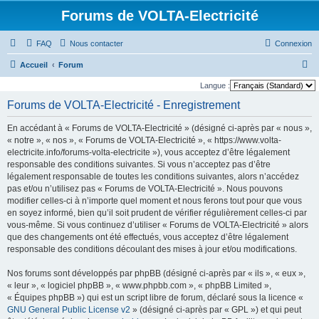
Forums de VOLTA-Electricité
FAQ
Nous contacter
Connexion
R
Accueil
Forum
e
Langue :
c
Forums de VOLTA-Electricité - Enregistrement
h
En accédant à « Forums de VOLTA-Electricité » (désigné ci-après par « nous »,
e
« notre », « nos », « Forums de VOLTA-Electricité », « https://www.volta-
r
electricite.info/forums-volta-electricite »), vous acceptez d’être légalement
responsable des conditions suivantes. Si vous n’acceptez pas d’être
c
légalement responsable de toutes les conditions suivantes, alors n’accédez
h
pas et/ou n’utilisez pas « Forums de VOLTA-Electricité ». Nous pouvons
modifier celles-ci à n’importe quel moment et nous ferons tout pour que vous
e
en soyez informé, bien qu’il soit prudent de vérifier régulièrement celles-ci par
r
vous-même. Si vous continuez d’utiliser « Forums de VOLTA-Electricité » alors
que des changements ont été effectués, vous acceptez d’être légalement
responsable des conditions découlant des mises à jour et/ou modifications.
Nos forums sont développés par phpBB (désigné ci-après par « ils », « eux »,
« leur », « logiciel phpBB », « www.phpbb.com », « phpBB Limited »,
« Équipes phpBB ») qui est un script libre de forum, déclaré sous la licence «
GNU General Public License v2
» (désigné ci-après par « GPL ») et qui peut