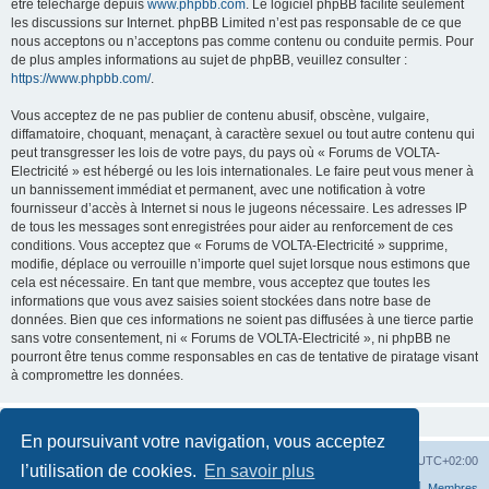
être téléchargé depuis
www.phpbb.com
. Le logiciel phpBB facilite seulement
les discussions sur Internet. phpBB Limited n’est pas responsable de ce que
nous acceptons ou n’acceptons pas comme contenu ou conduite permis. Pour
de plus amples informations au sujet de phpBB, veuillez consulter :
https://www.phpbb.com/
.
Vous acceptez de ne pas publier de contenu abusif, obscène, vulgaire,
diffamatoire, choquant, menaçant, à caractère sexuel ou tout autre contenu qui
peut transgresser les lois de votre pays, du pays où « Forums de VOLTA-
Electricité » est hébergé ou les lois internationales. Le faire peut vous mener à
un bannissement immédiat et permanent, avec une notification à votre
fournisseur d’accès à Internet si nous le jugeons nécessaire. Les adresses IP
de tous les messages sont enregistrées pour aider au renforcement de ces
conditions. Vous acceptez que « Forums de VOLTA-Electricité » supprime,
modifie, déplace ou verrouille n’importe quel sujet lorsque nous estimons que
cela est nécessaire. En tant que membre, vous acceptez que toutes les
informations que vous avez saisies soient stockées dans notre base de
données. Bien que ces informations ne soient pas diffusées à une tierce partie
sans votre consentement, ni « Forums de VOLTA-Electricité », ni phpBB ne
pourront être tenus comme responsables en cas de tentative de piratage visant
à compromettre les données.
En poursuivant votre navigation, vous acceptez
Accueil
Forum
Supprimer les cookies
Heures au format
UTC+02:00
l’utilisation de cookies.
En savoir plus
Nous contacter
L’équipe du forum
Membres