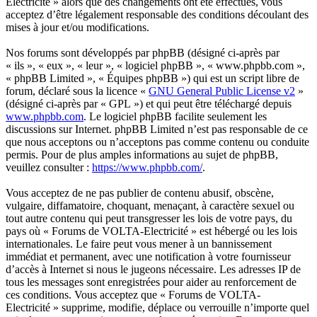
Electricité » alors que des changements ont été effectués, vous
acceptez d’être légalement responsable des conditions découlant des
mises à jour et/ou modifications.
Nos forums sont développés par phpBB (désigné ci-après par
« ils », « eux », « leur », « logiciel phpBB », « www.phpbb.com »,
« phpBB Limited », « Équipes phpBB ») qui est un script libre de
forum, déclaré sous la licence «
GNU General Public License v2
»
(désigné ci-après par « GPL ») et qui peut être téléchargé depuis
www.phpbb.com
. Le logiciel phpBB facilite seulement les
discussions sur Internet. phpBB Limited n’est pas responsable de ce
que nous acceptons ou n’acceptons pas comme contenu ou conduite
permis. Pour de plus amples informations au sujet de phpBB,
veuillez consulter :
https://www.phpbb.com/
.
Vous acceptez de ne pas publier de contenu abusif, obscène,
vulgaire, diffamatoire, choquant, menaçant, à caractère sexuel ou
tout autre contenu qui peut transgresser les lois de votre pays, du
pays où « Forums de VOLTA-Electricité » est hébergé ou les lois
internationales. Le faire peut vous mener à un bannissement
immédiat et permanent, avec une notification à votre fournisseur
d’accès à Internet si nous le jugeons nécessaire. Les adresses IP de
tous les messages sont enregistrées pour aider au renforcement de
ces conditions. Vous acceptez que « Forums de VOLTA-
Electricité » supprime, modifie, déplace ou verrouille n’importe quel