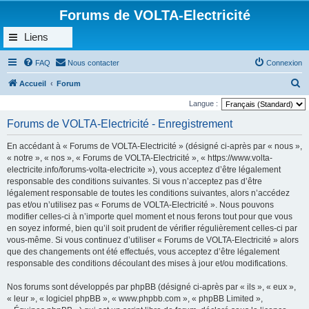
Forums de VOLTA-Electricité
Liens
FAQ
Nous contacter
Connexion
R
Accueil
Forum
e
Langue :
c
Forums de VOLTA-Electricité - Enregistrement
h
En accédant à « Forums de VOLTA-Electricité » (désigné ci-après par « nous »,
e
« notre », « nos », « Forums de VOLTA-Electricité », « https://www.volta-
r
electricite.info/forums-volta-electricite »), vous acceptez d’être légalement
responsable des conditions suivantes. Si vous n’acceptez pas d’être
c
légalement responsable de toutes les conditions suivantes, alors n’accédez
h
pas et/ou n’utilisez pas « Forums de VOLTA-Electricité ». Nous pouvons
e
modifier celles-ci à n’importe quel moment et nous ferons tout pour que vous
en soyez informé, bien qu’il soit prudent de vérifier régulièrement celles-ci par
r
vous-même. Si vous continuez d’utiliser « Forums de VOLTA-Electricité » alors
que des changements ont été effectués, vous acceptez d’être légalement
responsable des conditions découlant des mises à jour et/ou modifications.
Nos forums sont développés par phpBB (désigné ci-après par « ils », « eux »,
« leur », « logiciel phpBB », « www.phpbb.com », « phpBB Limited »,