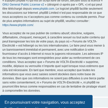
« Équipes phpBB ») qui est un script libre de forum, déclaré sous la licence «
GNU General Public License v2
» (désigné ci-après par « GPL ») et qui peut
être téléchargé depuis
www.phpbb.com
. Le logiciel phpBB facilite seulement
les discussions sur Internet. phpBB Limited n’est pas responsable de ce que
nous acceptons ou n’acceptons pas comme contenu ou conduite permis. Pour
de plus amples informations au sujet de phpBB, veuillez consulter :
https://www.phpbb.com/
.
Vous acceptez de ne pas publier de contenu abusif, obscène, vulgaire,
diffamatoire, choquant, menaçant, à caractère sexuel ou tout autre contenu qui
peut transgresser les lois de votre pays, du pays où « Forums de VOLTA-
Electricité » est hébergé ou les lois internationales. Le faire peut vous mener à
un bannissement immédiat et permanent, avec une notification à votre
fournisseur d’accès à Internet si nous le jugeons nécessaire. Les adresses IP
de tous les messages sont enregistrées pour aider au renforcement de ces
conditions. Vous acceptez que « Forums de VOLTA-Electricité » supprime,
modifie, déplace ou verrouille n’importe quel sujet lorsque nous estimons que
cela est nécessaire. En tant que membre, vous acceptez que toutes les
informations que vous avez saisies soient stockées dans notre base de
données. Bien que ces informations ne soient pas diffusées à une tierce partie
sans votre consentement, ni « Forums de VOLTA-Electricité », ni phpBB ne
pourront être tenus comme responsables en cas de tentative de piratage visant
à compromettre les données.
En poursuivant votre navigation, vous acceptez