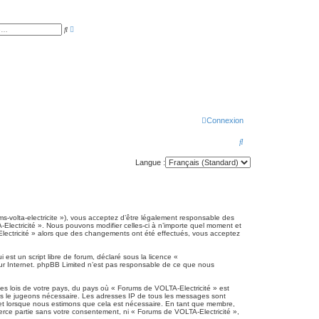
R
R
e
e
c
c
h
h
e
e
r
r
c
c
h
h
e
e
a
r
v
a
Connexion
n
c
é
R
e
e
Langue :
c
h
e
ms-volta-electricite »), vous acceptez d’être légalement responsable des
Electricité ». Nous pouvons modifier celles-ci à n’importe quel moment et
r
-Electricité » alors que des changements ont été effectués, vous acceptez
c
est un script libre de forum, déclaré sous la licence «
h
 sur Internet. phpBB Limited n’est pas responsable de ce que nous
e
es lois de votre pays, du pays où « Forums de VOLTA-Electricité » est
r
ous le jugeons nécessaire. Les adresses IP de tous les messages sont
jet lorsque nous estimons que cela est nécessaire. En tant que membre,
erce partie sans votre consentement, ni « Forums de VOLTA-Electricité »,