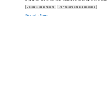
ni phpBB ne pourront être tenus comme responsables en cas de tentative
Accueil
Forum