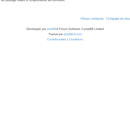
 de piratage visant à compromettre les données.
Nous contacter
L’équipe du for
Développé par
phpBB
® Forum Software © phpBB Limited
Traduit par
phpBB-fr.com
Confidentialité
|
Conditions