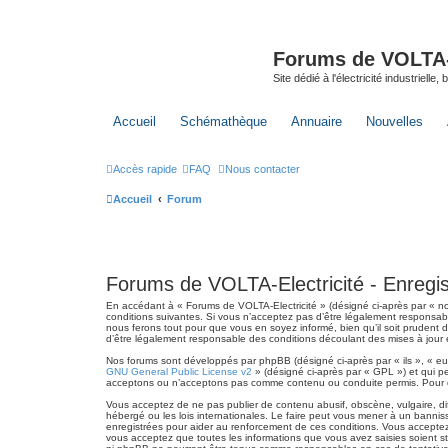
Forums de VOLTA-E
Site dédié à l'électricité industrielle,
Accueil
Schémathèque
Annuaire
Nouvelles
Accès rapide
FAQ
Nous contacter
Accueil
Forum
Forums de VOLTA-Electricité - Enregi
En accédant à « Forums de VOLTA-Electricité » (désigné ci-après par « nous
conditions suivantes. Si vous n’acceptez pas d’être légalement responsabl
nous ferons tout pour que vous en soyez informé, bien qu’il soit prudent 
d’être légalement responsable des conditions découlant des mises à jour e
Nos forums sont développés par phpBB (désigné ci-après par « ils », « eux
GNU General Public License v2
» (désigné ci-après par « GPL ») et qui p
acceptons ou n’acceptons pas comme contenu ou conduite permis. Pour de
Vous acceptez de ne pas publier de contenu abusif, obscène, vulgaire, di
hébergé ou les lois internationales. Le faire peut vous mener à un banni
enregistrées pour aider au renforcement de ces conditions. Vous acceptez
vous acceptez que toutes les informations que vous avez saisies soient s