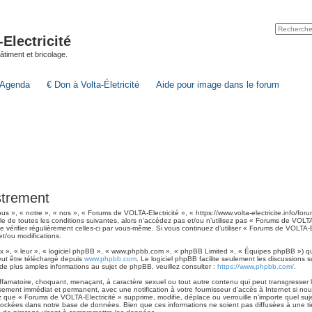
lectricité
 bâtiment et bricolage.
Agenda
€ Don à Volta-Életricité
Aide pour image dans le forum
strement
 », « notre », « nos », « Forums de VOLTA-Electricité », « https://www.volta-electricite.info/foru
e de toutes les conditions suivantes, alors n’accédez pas et/ou n’utilisez pas « Forums de VOLTA-
de vérifier régulièrement celles-ci par vous-même. Si vous continuez d’utiliser « Forums de VOLTA
t/ou modifications.
 », « leur », « logiciel phpBB », « www.phpbb.com », « phpBB Limited », « Équipes phpBB ») qui 
eut être téléchargé depuis
www.phpbb.com
. Le logiciel phpBB facilite seulement les discussions
 plus amples informations au sujet de phpBB, veuillez consulter :
https://www.phpbb.com/
.
ffamatoire, choquant, menaçant, à caractère sexuel ou tout autre contenu qui peut transgresser l
ssement immédiat et permanent, avec une notification à votre fournisseur d’accès à Internet si n
 que « Forums de VOLTA-Electricité » supprime, modifie, déplace ou verrouille n’importe quel su
tockées dans notre base de données. Bien que ces informations ne soient pas diffusées à une ti