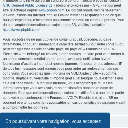
« Équipes phpBB ») qui est un script libre de forum, déclaré sous la licence «
GNU General Public License v2
» (désigné ci-après par « GPL ») et qui peut
être téléchargé depuis
www.phpbb.com
. Le logiciel phpBB facilite seulement
les discussions sur Internet. phpBB Limited n’est pas responsable de ce que
nous acceptons ou n’acceptons pas comme contenu ou conduite permis. Pour
de plus amples informations au sujet de phpBB, veuillez consulter :
https://www.phpbb.com/
.
Vous acceptez de ne pas publier de contenu abusif, obscène, vulgaire,
diffamatoire, choquant, menaçant, à caractère sexuel ou tout autre contenu qui
peut transgresser les lois de votre pays, du pays où « Forums de VOLTA-
Electricité » est hébergé ou les lois internationales. Le faire peut vous mener à
un bannissement immédiat et permanent, avec une notification à votre
fournisseur d’accès à Internet si nous le jugeons nécessaire. Les adresses IP
de tous les messages sont enregistrées pour aider au renforcement de ces
conditions. Vous acceptez que « Forums de VOLTA-Electricité » supprime,
modifie, déplace ou verrouille n’importe quel sujet lorsque nous estimons que
cela est nécessaire. En tant que membre, vous acceptez que toutes les
informations que vous avez saisies soient stockées dans notre base de
données. Bien que ces informations ne soient pas diffusées à une tierce partie
sans votre consentement, ni « Forums de VOLTA-Electricité », ni phpBB ne
pourront être tenus comme responsables en cas de tentative de piratage visant
à compromettre les données.
En poursuivant votre navigation, vous acceptez