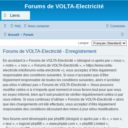
Forums de VOLTA-Electricité
Liens
FAQ
Nous contacter
Connexion
R
Accueil
Forum
e
Langue :
c
Forums de VOLTA-Electricité - Enregistrement
h
En accédant à « Forums de VOLTA-Electricité » (désigné ci-après par « nous »,
e
« notre », « nos », « Forums de VOLTA-Electricité », « https://www.volta-
r
electricite.info/forums-volta-electricite »), vous acceptez d’être légalement
responsable des conditions suivantes. Si vous n’acceptez pas d’être
c
légalement responsable de toutes les conditions suivantes, alors n’accédez
h
pas et/ou n’utilisez pas « Forums de VOLTA-Electricité ». Nous pouvons
e
modifier celles-ci à n’importe quel moment et nous ferons tout pour que vous
en soyez informé, bien qu’il soit prudent de vérifier régulièrement celles-ci par
r
vous-même. Si vous continuez d’utiliser « Forums de VOLTA-Electricité » alors
que des changements ont été effectués, vous acceptez d’être légalement
responsable des conditions découlant des mises à jour et/ou modifications.
Nos forums sont développés par phpBB (désigné ci-après par « ils », « eux »,
« leur », « logiciel phpBB », « www.phpbb.com », « phpBB Limited »,