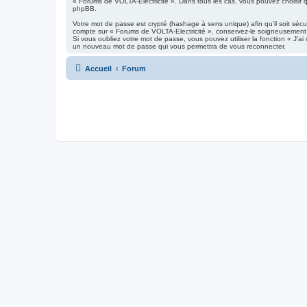
« Forums de VOLTA-Electricité ». Dans tous les cas, vous pouvez choisir qu
phpBB.
Votre mot de passe est crypté (hashage à sens unique) afin qu’il soit séc
compte sur « Forums de VOLTA-Electricité », conservez-le soigneusement
Si vous oubliez votre mot de passe, vous pouvez utiliser la fonction « J’a
un nouveau mot de passe qui vous permettra de vous reconnecter.
Accueil
Forum