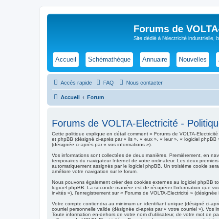
Forums de VOLTA-E
Site dédié à l'électricité industrielle,
Accueil
Schémathèque
Annuaire
Nouvelles
Accès rapide
FAQ
Nous contacter
Accueil
Forum
Forums de VOLTA-Electricité - Politique
Cette politique explique en détail comment « Forums de VOLTA-Electricité » e
et phpBB (désigné ci-après par « ils », « eux », « leur », « logiciel phpB
(désignée ci-après par « vos informations »).
Vos informations sont collectées de deux manières. Premièrement, en navigu
temporaires du navigateur Internet de votre ordinateur. Les deux premiers co
automatiquement assignés par le logiciel phpBB. Un troisième cookie sera c
améliore votre navigation sur le forum.
Nous pouvons également créer des cookies externes au logiciel phpBB tou
logiciel phpBB. La seconde manière est de récupérer l’information que vous
invités »), l’enregistrement sur « Forums de VOLTA-Electricité » (désigné
Votre compte contiendra au minimum un identifiant unique (désigné ci-aprè
courriel personnelle valide (désignée ci-après par « votre courriel »). V
Toute information en-dehors de votre nom d’utilisateur, de votre mot de pas