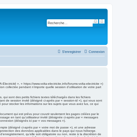
R
R
e
e
c
c
h
h
e
e
r
r
c
c
h
h
e
e
S’enregistrer
Connexion
r
a
v
a
n
c
é
e
ctricité », « https://www.volta-electricite.info/forums-volta-electricite »)
on collectée pendant n’importe quelle session d’utilisation de votre part
qui sont des petits fichiers textes téléchargés dans les fichiers
iant de session invité (désigné ci-après par « session-id »), qui vous sont
 pour stocker les informations sur les sujets que vous avez lus, ce qui
document qui est prévu pour couvrir seulement les pages créées par le
essage en tant qu’utilisateur invité (désignée ci-après par « messages
 connexion (désignés ici par « vos messages »).
compte (désigné ci-après par « votre mot de passe »), et une adresse
 de protection des données applicables dans le pays qui nous héberge.
enregistrement, qu’elle soit obligatoire ou non, reste à la discrétion de