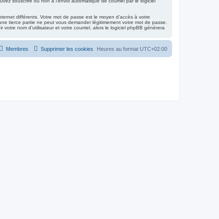
vez souscrire ou non à l’envoi automatique de courriel par le logiciel
nternet différents. Votre mot de passe est le moyen d’accès à votre
ne tierce partie ne peut vous demander légitimement votre mot de passe.
otre nom d’utilisateur et votre courriel, alors le logiciel phpBB générera
Membres
Supprimer les cookies
Heures au format
UTC+02:00