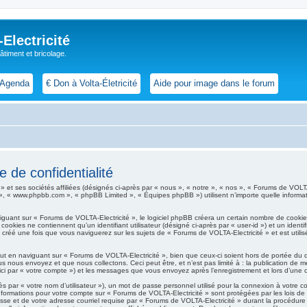
lectricité
 bâtiment et bricolage.
Agenda
€ Don à Volta-Életricité
Aide pour image dans le forum
 de confidentialité
t ses sociétés affiliées (désignés ci-après par « nous », « notre », « nos », « Forums de VOLTA-Ele
B », « www.phpbb.com », « phpBB Limited », « Équipes phpBB ») utilisent n’importe quelle informati
ant sur « Forums de VOLTA-Electricité », le logiciel phpBB créera un certain nombre de cookies, 
okies ne contiennent qu’un identifiant utilisateur (désigné ci-après par « user-id ») et un identif
réé une fois que vous naviguerez sur les sujets de « Forums de VOLTA-Electricité » et est utilisé
t en naviguant sur « Forums de VOLTA-Electricité », bien que ceux-ci soient hors de portée du 
 nous envoyez et que nous collectons. Ceci peut être, et n’est pas limité à : la publication de m
e ici par « votre compte ») et les messages que vous envoyez après l’enregistrement et lors d’une
s par « votre nom d’utilisateur »), un mot de passe personnel utilisé pour la connexion à votre 
os informations pour votre compte sur « Forums de VOLTA-Electricité » sont protégées par les lois
se et de votre adresse courriel requise par « Forums de VOLTA-Electricité » durant la procédure d’