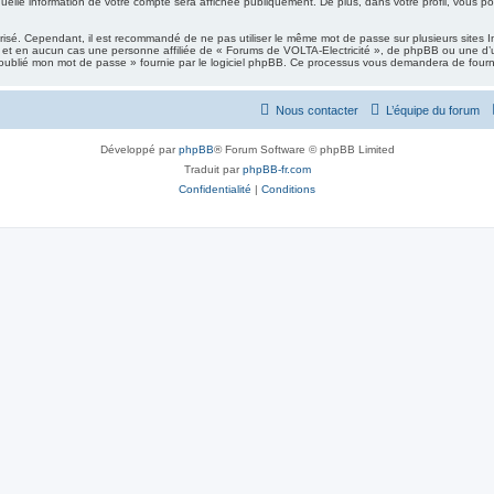
elle information de votre compte sera affichée publiquement. De plus, dans votre profil, vous pou
urisé. Cependant, il est recommandé de ne pas utiliser le même mot de passe sur plusieurs sites I
 et en aucun cas une personne affiliée de « Forums de VOLTA-Electricité », de phpBB ou une d’u
i oublié mon mot de passe » fournie par le logiciel phpBB. Ce processus vous demandera de fournir v
Nous contacter
L’équipe du forum
Développé par
phpBB
® Forum Software © phpBB Limited
Traduit par
phpBB-fr.com
Confidentialité
|
Conditions