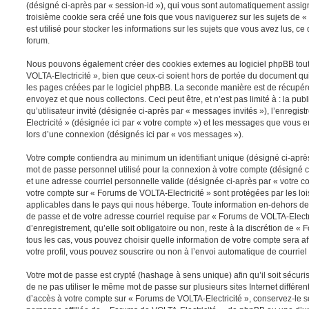
(désigné ci-après par « session-id »), qui vous sont automatiquement assig
troisième cookie sera créé une fois que vous naviguerez sur les sujets de «
est utilisé pour stocker les informations sur les sujets que vous avez lus, ce
forum.
Nous pouvons également créer des cookies externes au logiciel phpBB tou
VOLTA-Electricité », bien que ceux-ci soient hors de portée du document qu
les pages créées par le logiciel phpBB. La seconde manière est de récupér
envoyez et que nous collectons. Ceci peut être, et n’est pas limité à : la pu
qu’utilisateur invité (désignée ci-après par « messages invités »), l’enreg
Electricité » (désignée ici par « votre compte ») et les messages que vous 
lors d’une connexion (désignés ici par « vos messages »).
Votre compte contiendra au minimum un identifiant unique (désigné ci-après 
mot de passe personnel utilisé pour la connexion à votre compte (désigné c
et une adresse courriel personnelle valide (désignée ci-après par « votre co
votre compte sur « Forums de VOLTA-Electricité » sont protégées par les lo
applicables dans le pays qui nous héberge. Toute information en-dehors de v
de passe et de votre adresse courriel requise par « Forums de VOLTA-Electr
d’enregistrement, qu’elle soit obligatoire ou non, reste à la discrétion de «
tous les cas, vous pouvez choisir quelle information de votre compte sera a
votre profil, vous pouvez souscrire ou non à l’envoi automatique de courriel 
Votre mot de passe est crypté (hashage à sens unique) afin qu’il soit sécu
de ne pas utiliser le même mot de passe sur plusieurs sites Internet différe
d’accès à votre compte sur « Forums de VOLTA-Electricité », conservez-le