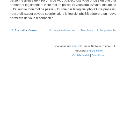
personne affiliée de « Forums de VOLTA-Electricité », de phpBB ou une d’un
demander légitimement votre mot de passe. Si vous oubliez votre mot de pas
« J’ai oublié mon mot de passe » fournie par le logiciel phpBB. Ce process
nom d’utilisateur et votre courriel, alors le logiciel phpBB générera un no
permettra de vous reconnecter.
Accueil
Forum
L’équipe du forum
Membres
Supprimer le
Développé par
phpBB
® Forum Software © phpBB L
Traduit par
phpBB-fr.com
Confidentialité
|
Conditions