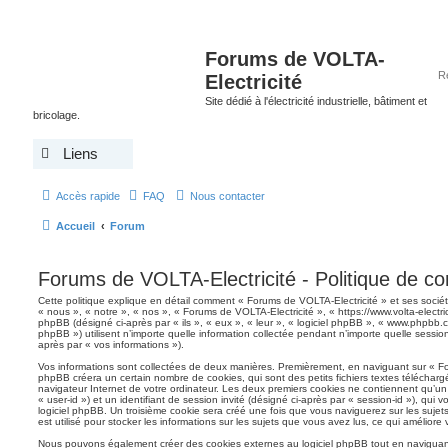
Forums de VOLTA-
Electricité
Site dédié à l'électricité industrielle, bâtiment et
bricolage.
Liens
Accès rapide
FAQ
Nous contacter
Accueil
Forum
Forums de VOLTA-Electricité - Politique de con
Cette politique explique en détail comment « Forums de VOLTA-Electricité » et ses société
« nous », « notre », « nos », « Forums de VOLTA-Electricité », « https://www.volta-electricit
phpBB (désigné ci-après par « ils », « eux », « leur », « logiciel phpBB », « www.phpbb
phpBB ») utilisent n’importe quelle information collectée pendant n’importe quelle session 
après par « vos informations »).
Vos informations sont collectées de deux manières. Premièrement, en naviguant sur « For
phpBB créera un certain nombre de cookies, qui sont des petits fichiers textes télécharg
navigateur Internet de votre ordinateur. Les deux premiers cookies ne contiennent qu’un id
« user-id ») et un identifiant de session invité (désigné ci-après par « session-id »), qu
logiciel phpBB. Un troisième cookie sera créé une fois que vous naviguerez sur les sujet
est utilisé pour stocker les informations sur les sujets que vous avez lus, ce qui améliore 
Nous pouvons également créer des cookies externes au logiciel phpBB tout en naviguant