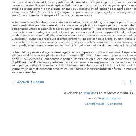
bien que ceux-ci soient hors de portée du document qui est prévu pour couvrir seulement
La seconde manière est de récupérer l’information que vous nous envoyez et que nous co
limité à : la publication de message en tant qu’utilisateur invité (désignée ci-après par « 
« Forums de VOLTA-Electricité » (désignée ici par « votre compte ») et les messages qu
lors d’une connexion (désignés ici par « vos messages »).
Votre compte contiendra au minimum un identifiant unique (désigné ci-après par « votre 
personnel utilisé pour la connexion à votre compte (désigné ci-après par « votre mot de 
personnelle valide (désignée ci-après par « votre courriel »). Vos informations pour vot
Electricité » sont protégées par les lois de protection des données applicables dans le 
en-dehors de votre nom d’utilisateur, de votre mot de passe et de votre adresse courrie
Electricité » durant la procédure d’enregistrement, qu’elle soit obligatoire ou non, reste
Electricité ». Dans tous les cas, vous pouvez choisir quelle information de votre compte
votre profil, vous pouvez souscrire ou non à l’envoi automatique de courriel par le logici
Votre mot de passe est crypté (hashage à sens unique) afin qu’il soit sécurisé. Cependan
même mot de passe sur plusieurs sites Internet différents. Votre mot de passe est le m
de VOLTA-Electricité », conservez-le soigneusement et en aucun cas une personne affili
phpBB ou une d’une tierce partie ne peut vous demander légitimement votre mot de pass
vous pouvez utiliser la fonction « J’ai oublié mon mot de passe » fournie par le logici
fournir votre nom d’utilisateur et votre courriel, alors le logiciel phpBB générera un no
vous reconnecter.
Accueil
Forum
Développé par
phpBB
® Forum Software © phpBB L
Traduit par
phpBB-fr.com
Confidentialité
|
Conditions