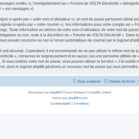
 messages invités »), l’enregistrement sur « Forums de VOLTA-Electricité » (désign
ar « vos messages »).
gné ci-après par « votre nom d’utilisateur »), un mot de passe personnel utilisé po
signée ci-après par « votre courriel »). Vos informations pour votre compte sur « F
rge. Toute information en-dehors de votre nom d’utilisateur, de votre mot de passe
 obligatoire ou non, reste à la discrétion de « Forums de VOLTA-Electricité ». Dans t
vous pouvez souscrire ou non à l’envoi automatique de courriel par le logiciel php
l soit sécurisé. Cependant, il est recommandé de ne pas utiliser le même mot de pas
ctricité », conservez-le soigneusement et en aucun cas une personne affiliée de 
Si vous oubliez votre mot de passe, vous pouvez utiliser la fonction « J’ai oublié
rriel, alors le logiciel phpBB générera un nouveau mot de passe qui vous permettra
Nous contacter
L’équipe du forum
Développé par
phpBB
® Forum Software © phpBB Limited
Traduit par
phpBB-fr.com
Confidentialité
|
Conditions