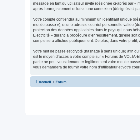
message en tant qu’utilisateur invité (désignée ci-après par «
après l’enregistrement et lors d’une connexion (désignés ici p
Votre compte contiendra au minimum un identifiant unique (dési
mot de passe »), et une adresse courriel personnelle valide (dé
protection des données applicables dans le pays qui nous hébe
Electricité » durant la procédure d’enregistrement, qu’elle soit
compte sera affichée publiquement. De plus, dans votre profil, 
Votre mot de passe est crypté (hashage à sens unique) afin qu’i
est le moyen d’accès à votre compte sur « Forums de VOLTA-Ele
partie ne peut vous demander légitimement votre mot de passe. 
vous demandera de fournir votre nom d’utilisateur et votre cou
Accueil
Forum