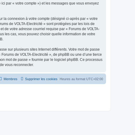
ée ici par « votre compte ») et les messages que vous envoyez
ur la connexion à votre compte (désigné ci-après par « votre
orums de VOLTA-Electricité » sont protégées par les lois de
 et de votre adresse courriel requise par « Forums de VOLTA-
ous les cas, vous pouvez choisir quelle information de votre
BB.
se sur plusieurs sites Internet différents. Votre mot de passe
« Forums de VOLTA-Electricité », de phpBB ou une d’une tierce
 mon mot de passe » fournie par le logiciel phpBB. Ce processus
 de vous reconnecter.
Membres
Supprimer les cookies
Heures au format
UTC+02:00