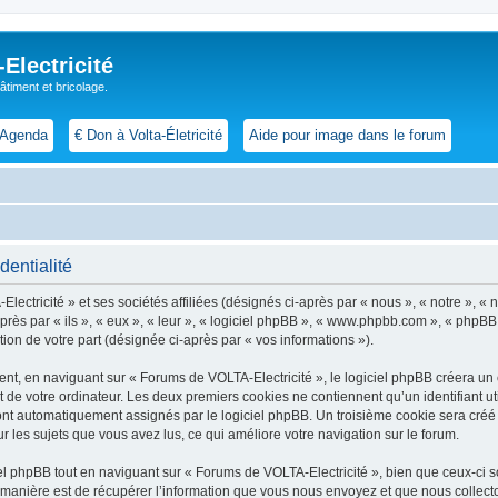
lectricité
 bâtiment et bricolage.
Agenda
€ Don à Volta-Életricité
Aide pour image dans le forum
dentialité
ctricité » et ses sociétés affiliées (désignés ci-après par « nous », « notre », « n
i-après par « ils », « eux », « leur », « logiciel phpBB », « www.phpbb.com », « phpB
tion de votre part (désignée ci-après par « vos informations »).
t, en naviguant sur « Forums de VOLTA-Electricité », le logiciel phpBB créera un ce
 de votre ordinateur. Les deux premiers cookies ne contiennent qu’un identifiant util
 sont automatiquement assignés par le logiciel phpBB. Un troisième cookie sera cré
sur les sujets que vous avez lus, ce qui améliore votre navigation sur le forum.
 phpBB tout en naviguant sur « Forums de VOLTA-Electricité », bien que ceux-ci so
nière est de récupérer l’information que vous nous envoyez et que nous collectons. 