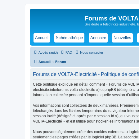
Forums de VOLTA-E
Site dédié à l'électricité industrielle,
Accueil
Schémathèque
Annuaire
Nouvelles
Accès rapide
FAQ
Nous contacter
Accueil
Forum
Forums de VOLTA-Electricité - Politique de confi
Cette politique explique en détail comment « Forums de VOLTA-Ele
electricite.info/forums-volta-electricite ») et phpBB (désigné c
information collectée pendant n’importe quelle session d’utilisa
Vos informations sont collectées de deux manières. Premièremen
téléchargés dans les fichiers temporaires du navigateur Internet
session invité (désigné ci-après par « session-id »), qui vous
VOLTA-Electricité » et est utilisé pour stocker les informations 
Nous pouvons également créer des cookies externes au logiciel
seulement les pages créées par le logiciel phpBB. La seconde ma