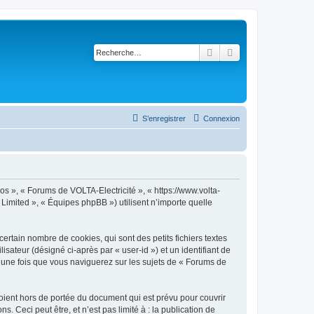
Rechercher
Recherche avancé
S’enregistrer
Connexion
os », « Forums de VOLTA-Electricité », « https://www.volta-
B Limited », « Équipes phpBB ») utilisent n’importe quelle
rtain nombre de cookies, qui sont des petits fichiers textes
isateur (désigné ci-après par « user-id ») et un identifiant de
é une fois que vous naviguerez sur les sujets de « Forums de
ient hors de portée du document qui est prévu pour couvrir
Ceci peut être, et n’est pas limité à : la publication de