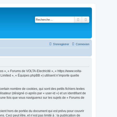
Rechercher
Recherche avancé
S’enregistrer
Connexion
os », « Forums de VOLTA-Electricité », « https://www.volta-
B Limited », « Équipes phpBB ») utilisent n’importe quelle
rtain nombre de cookies, qui sont des petits fichiers textes
isateur (désigné ci-après par « user-id ») et un identifiant de
é une fois que vous naviguerez sur les sujets de « Forums de
ient hors de portée du document qui est prévu pour couvrir
Ceci peut être, et n’est pas limité à : la publication de