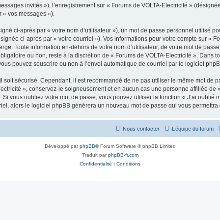
 messages invités »), l’enregistrement sur « Forums de VOLTA-Electricité » (désign
ar « vos messages »).
gné ci-après par « votre nom d’utilisateur »), un mot de passe personnel utilisé po
signée ci-après par « votre courriel »). Vos informations pour votre compte sur « F
rge. Toute information en-dehors de votre nom d’utilisateur, de votre mot de passe
 obligatoire ou non, reste à la discrétion de « Forums de VOLTA-Electricité ». Dans t
vous pouvez souscrire ou non à l’envoi automatique de courriel par le logiciel php
l soit sécurisé. Cependant, il est recommandé de ne pas utiliser le même mot de pas
ctricité », conservez-le soigneusement et en aucun cas une personne affiliée de 
Si vous oubliez votre mot de passe, vous pouvez utiliser la fonction « J’ai oublié
rriel, alors le logiciel phpBB générera un nouveau mot de passe qui vous permettra
Nous contacter
L’équipe du forum
Développé par
phpBB
® Forum Software © phpBB Limited
Traduit par
phpBB-fr.com
Confidentialité
|
Conditions