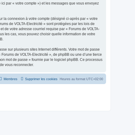
ée ici par « votre compte ») et les messages que vous envoyez
ur la connexion à votre compte (désigné ci-après par « votre
orums de VOLTA-Electricité » sont protégées par les lois de
 et de votre adresse courriel requise par « Forums de VOLTA-
ous les cas, vous pouvez choisir quelle information de votre
BB.
se sur plusieurs sites Internet différents. Votre mot de passe
« Forums de VOLTA-Electricité », de phpBB ou une d’une tierce
 mon mot de passe » fournie par le logiciel phpBB. Ce processus
 de vous reconnecter.
Membres
Supprimer les cookies
Heures au format
UTC+02:00