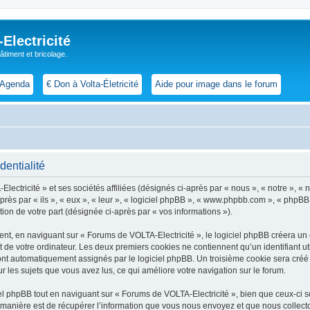
lectricité
 bâtiment et bricolage.
Agenda
€ Don à Volta-Életricité
Aide pour image dans le forum
dentialité
ctricité » et ses sociétés affiliées (désignés ci-après par « nous », « notre », « n
i-après par « ils », « eux », « leur », « logiciel phpBB », « www.phpbb.com », « phpB
tion de votre part (désignée ci-après par « vos informations »).
t, en naviguant sur « Forums de VOLTA-Electricité », le logiciel phpBB créera un ce
 de votre ordinateur. Les deux premiers cookies ne contiennent qu’un identifiant util
 sont automatiquement assignés par le logiciel phpBB. Un troisième cookie sera cré
sur les sujets que vous avez lus, ce qui améliore votre navigation sur le forum.
 phpBB tout en naviguant sur « Forums de VOLTA-Electricité », bien que ceux-ci so
nière est de récupérer l’information que vous nous envoyez et que nous collectons. 