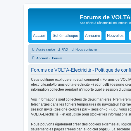
Forums de VOLTA-E
Site dédié à l'électricité industrielle,
Accueil
Schémathèque
Annuaire
Nouvelles
Accès rapide
FAQ
Nous contacter
Accueil
Forum
Forums de VOLTA-Electricité - Politique de confi
Cette politique explique en détail comment « Forums de VOLTA-Ele
electricite.info/forums-volta-electricite ») et phpBB (désigné c
information collectée pendant n’importe quelle session d’utilisa
Vos informations sont collectées de deux manières. Premièremen
téléchargés dans les fichiers temporaires du navigateur Internet
session invité (désigné ci-après par « session-id »), qui vous
VOLTA-Electricité » et est utilisé pour stocker les informations 
Nous pouvons également créer des cookies externes au logiciel
seulement les pages créées par le logiciel phpBB. La seconde ma