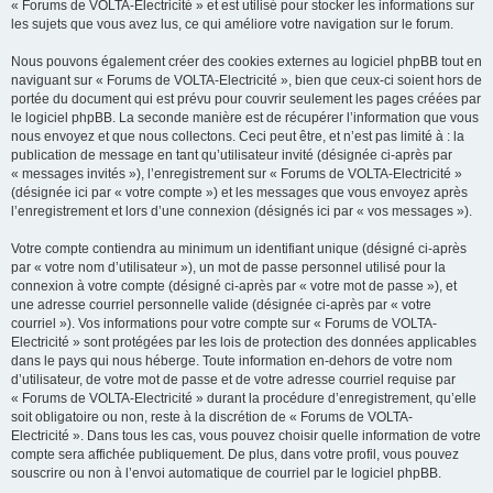
« Forums de VOLTA-Electricité » et est utilisé pour stocker les informations sur
les sujets que vous avez lus, ce qui améliore votre navigation sur le forum.
Nous pouvons également créer des cookies externes au logiciel phpBB tout en
naviguant sur « Forums de VOLTA-Electricité », bien que ceux-ci soient hors de
portée du document qui est prévu pour couvrir seulement les pages créées par
le logiciel phpBB. La seconde manière est de récupérer l’information que vous
nous envoyez et que nous collectons. Ceci peut être, et n’est pas limité à : la
publication de message en tant qu’utilisateur invité (désignée ci-après par
« messages invités »), l’enregistrement sur « Forums de VOLTA-Electricité »
(désignée ici par « votre compte ») et les messages que vous envoyez après
l’enregistrement et lors d’une connexion (désignés ici par « vos messages »).
Votre compte contiendra au minimum un identifiant unique (désigné ci-après
par « votre nom d’utilisateur »), un mot de passe personnel utilisé pour la
connexion à votre compte (désigné ci-après par « votre mot de passe »), et
une adresse courriel personnelle valide (désignée ci-après par « votre
courriel »). Vos informations pour votre compte sur « Forums de VOLTA-
Electricité » sont protégées par les lois de protection des données applicables
dans le pays qui nous héberge. Toute information en-dehors de votre nom
d’utilisateur, de votre mot de passe et de votre adresse courriel requise par
« Forums de VOLTA-Electricité » durant la procédure d’enregistrement, qu’elle
soit obligatoire ou non, reste à la discrétion de « Forums de VOLTA-
Electricité ». Dans tous les cas, vous pouvez choisir quelle information de votre
compte sera affichée publiquement. De plus, dans votre profil, vous pouvez
souscrire ou non à l’envoi automatique de courriel par le logiciel phpBB.