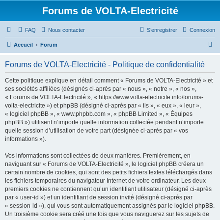
Forums de VOLTA-Electricité
FAQ
Nous contacter
S’enregistrer
Connexion
R
Accueil
Forum
e
Forums de VOLTA-Electricité - Politique de confidentialité
c
h
Cette politique explique en détail comment « Forums de VOLTA-Electricité » et
ses sociétés affiliées (désignés ci-après par « nous », « notre », « nos »,
e
« Forums de VOLTA-Electricité », « https://www.volta-electricite.info/forums-
r
volta-electricite ») et phpBB (désigné ci-après par « ils », « eux », « leur »,
« logiciel phpBB », « www.phpbb.com », « phpBB Limited », « Équipes
c
phpBB ») utilisent n’importe quelle information collectée pendant n’importe
h
quelle session d’utilisation de votre part (désignée ci-après par « vos
informations »).
e
r
Vos informations sont collectées de deux manières. Premièrement, en
naviguant sur « Forums de VOLTA-Electricité », le logiciel phpBB créera un
certain nombre de cookies, qui sont des petits fichiers textes téléchargés dans
les fichiers temporaires du navigateur Internet de votre ordinateur. Les deux
premiers cookies ne contiennent qu’un identifiant utilisateur (désigné ci-après
par « user-id ») et un identifiant de session invité (désigné ci-après par
« session-id »), qui vous sont automatiquement assignés par le logiciel phpBB.
Un troisième cookie sera créé une fois que vous naviguerez sur les sujets de