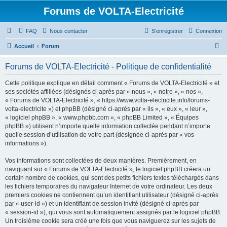
Forums de VOLTA-Electricité
FAQ
Nous contacter
S’enregistrer
Connexion
R
Accueil
Forum
e
Forums de VOLTA-Electricité - Politique de confidentialité
c
h
Cette politique explique en détail comment « Forums de VOLTA-Electricité » et
ses sociétés affiliées (désignés ci-après par « nous », « notre », « nos »,
e
« Forums de VOLTA-Electricité », « https://www.volta-electricite.info/forums-
r
volta-electricite ») et phpBB (désigné ci-après par « ils », « eux », « leur »,
« logiciel phpBB », « www.phpbb.com », « phpBB Limited », « Équipes
c
phpBB ») utilisent n’importe quelle information collectée pendant n’importe
h
quelle session d’utilisation de votre part (désignée ci-après par « vos
informations »).
e
r
Vos informations sont collectées de deux manières. Premièrement, en
naviguant sur « Forums de VOLTA-Electricité », le logiciel phpBB créera un
certain nombre de cookies, qui sont des petits fichiers textes téléchargés dans
les fichiers temporaires du navigateur Internet de votre ordinateur. Les deux
premiers cookies ne contiennent qu’un identifiant utilisateur (désigné ci-après
par « user-id ») et un identifiant de session invité (désigné ci-après par
« session-id »), qui vous sont automatiquement assignés par le logiciel phpBB.
Un troisième cookie sera créé une fois que vous naviguerez sur les sujets de