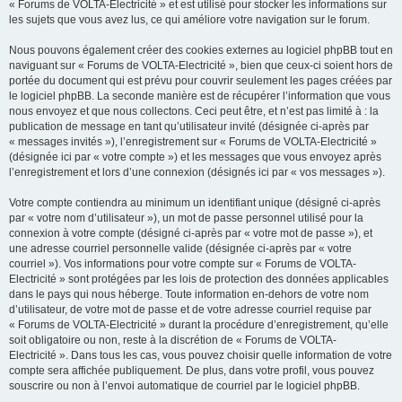
« Forums de VOLTA-Electricité » et est utilisé pour stocker les informations sur
les sujets que vous avez lus, ce qui améliore votre navigation sur le forum.
Nous pouvons également créer des cookies externes au logiciel phpBB tout en
naviguant sur « Forums de VOLTA-Electricité », bien que ceux-ci soient hors de
portée du document qui est prévu pour couvrir seulement les pages créées par
le logiciel phpBB. La seconde manière est de récupérer l’information que vous
nous envoyez et que nous collectons. Ceci peut être, et n’est pas limité à : la
publication de message en tant qu’utilisateur invité (désignée ci-après par
« messages invités »), l’enregistrement sur « Forums de VOLTA-Electricité »
(désignée ici par « votre compte ») et les messages que vous envoyez après
l’enregistrement et lors d’une connexion (désignés ici par « vos messages »).
Votre compte contiendra au minimum un identifiant unique (désigné ci-après
par « votre nom d’utilisateur »), un mot de passe personnel utilisé pour la
connexion à votre compte (désigné ci-après par « votre mot de passe »), et
une adresse courriel personnelle valide (désignée ci-après par « votre
courriel »). Vos informations pour votre compte sur « Forums de VOLTA-
Electricité » sont protégées par les lois de protection des données applicables
dans le pays qui nous héberge. Toute information en-dehors de votre nom
d’utilisateur, de votre mot de passe et de votre adresse courriel requise par
« Forums de VOLTA-Electricité » durant la procédure d’enregistrement, qu’elle
soit obligatoire ou non, reste à la discrétion de « Forums de VOLTA-
Electricité ». Dans tous les cas, vous pouvez choisir quelle information de votre
compte sera affichée publiquement. De plus, dans votre profil, vous pouvez
souscrire ou non à l’envoi automatique de courriel par le logiciel phpBB.