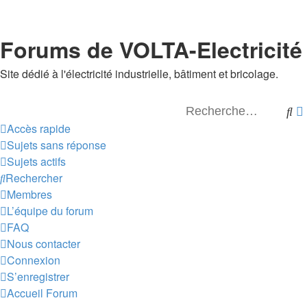
Forums de VOLTA-Electricité
Site dédié à l'électricité industrielle, bâtiment et bricolage.
Re
Accès rapide
Sujets sans réponse
Sujets actifs
Rechercher
Membres
L’équipe du forum
FAQ
Nous contacter
Connexion
S’enregistrer
Accueil
Forum