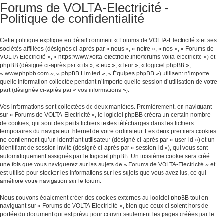
Forums de VOLTA-Electricité -
Politique de confidentialité
Cette politique explique en détail comment « Forums de VOLTA-Electricité » et ses
sociétés affiliées (désignés ci-après par « nous », « notre », « nos », « Forums de
VOLTA-Electricité », « https://www.volta-electricite.info/forums-volta-electricite ») et
phpBB (désigné ci-après par « ils », « eux », « leur », « logiciel phpBB »,
« www.phpbb.com », « phpBB Limited », « Équipes phpBB ») utilisent n’importe
quelle information collectée pendant n’importe quelle session d’utilisation de votre
part (désignée ci-après par « vos informations »).
Vos informations sont collectées de deux manières. Premièrement, en naviguant
sur « Forums de VOLTA-Electricité », le logiciel phpBB créera un certain nombre
de cookies, qui sont des petits fichiers textes téléchargés dans les fichiers
temporaires du navigateur Internet de votre ordinateur. Les deux premiers cookies
ne contiennent qu’un identifiant utilisateur (désigné ci-après par « user-id ») et un
identifiant de session invité (désigné ci-après par « session-id »), qui vous sont
automatiquement assignés par le logiciel phpBB. Un troisième cookie sera créé
une fois que vous naviguerez sur les sujets de « Forums de VOLTA-Electricité » et
est utilisé pour stocker les informations sur les sujets que vous avez lus, ce qui
améliore votre navigation sur le forum.
Nous pouvons également créer des cookies externes au logiciel phpBB tout en
naviguant sur « Forums de VOLTA-Electricité », bien que ceux-ci soient hors de
portée du document qui est prévu pour couvrir seulement les pages créées par le