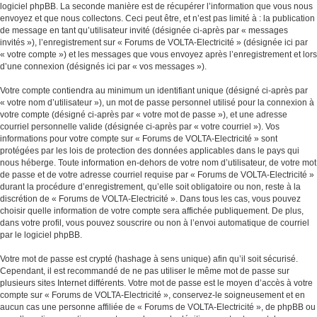
logiciel phpBB. La seconde manière est de récupérer l’information que vous nous
envoyez et que nous collectons. Ceci peut être, et n’est pas limité à : la publication
de message en tant qu’utilisateur invité (désignée ci-après par « messages
invités »), l’enregistrement sur « Forums de VOLTA-Electricité » (désignée ici par
« votre compte ») et les messages que vous envoyez après l’enregistrement et lors
d’une connexion (désignés ici par « vos messages »).
Votre compte contiendra au minimum un identifiant unique (désigné ci-après par
« votre nom d’utilisateur »), un mot de passe personnel utilisé pour la connexion à
votre compte (désigné ci-après par « votre mot de passe »), et une adresse
courriel personnelle valide (désignée ci-après par « votre courriel »). Vos
informations pour votre compte sur « Forums de VOLTA-Electricité » sont
protégées par les lois de protection des données applicables dans le pays qui
nous héberge. Toute information en-dehors de votre nom d’utilisateur, de votre mot
de passe et de votre adresse courriel requise par « Forums de VOLTA-Electricité »
durant la procédure d’enregistrement, qu’elle soit obligatoire ou non, reste à la
discrétion de « Forums de VOLTA-Electricité ». Dans tous les cas, vous pouvez
choisir quelle information de votre compte sera affichée publiquement. De plus,
dans votre profil, vous pouvez souscrire ou non à l’envoi automatique de courriel
par le logiciel phpBB.
Votre mot de passe est crypté (hashage à sens unique) afin qu’il soit sécurisé.
Cependant, il est recommandé de ne pas utiliser le même mot de passe sur
plusieurs sites Internet différents. Votre mot de passe est le moyen d’accès à votre
compte sur « Forums de VOLTA-Electricité », conservez-le soigneusement et en
aucun cas une personne affiliée de « Forums de VOLTA-Electricité », de phpBB ou