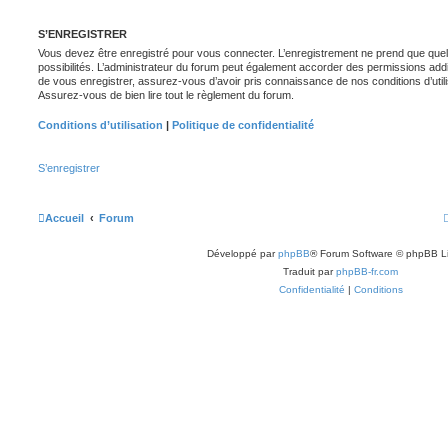
S’ENREGISTRER
Vous devez être enregistré pour vous connecter. L’enregistrement ne prend que q
possibilités. L’administrateur du forum peut également accorder des permissions ad
de vous enregistrer, assurez-vous d’avoir pris connaissance de nos conditions d’utilisa
Assurez-vous de bien lire tout le règlement du forum.
Conditions d’utilisation
|
Politique de confidentialité
S’enregistrer
Accueil
Forum
Développé par
phpBB
® Forum Software © phpBB L
Traduit par
phpBB-fr.com
Confidentialité
|
Conditions