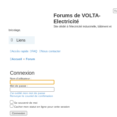
Forums de VOLTA-
Electricité
Site dédié à l'électricité industrielle, bâtiment et
bricolage.
Liens
Accès rapide
FAQ
Nous contacter
Accueil
Forum
Connexion
Nom d’utilisateur :
Mot de passe :
J’ai oublié mon mot de passe
Renvoyer le courriel de confirmation
Se souvenir de moi
Cacher mon statut en ligne pour cette session