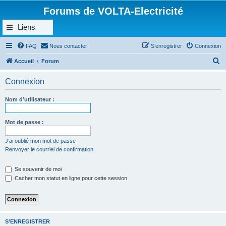
Forums de VOLTA-Electricité
Liens
FAQ
Nous contacter
S’enregistrer
Connexion
R
Accueil
Forum
e
Connexion
c
h
Nom d’utilisateur :
e
r
Mot de passe :
c
J’ai oublié mon mot de passe
h
Renvoyer le courriel de confirmation
e
Se souvenir de moi
r
Cacher mon statut en ligne pour cette session
S’ENREGISTRER