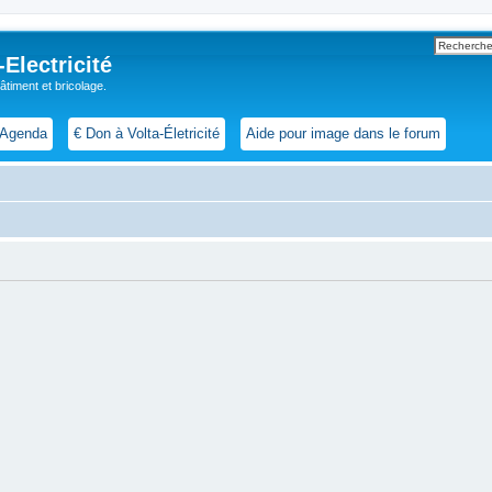
lectricité
 bâtiment et bricolage.
Agenda
€ Don à Volta-Életricité
Aide pour image dans le forum