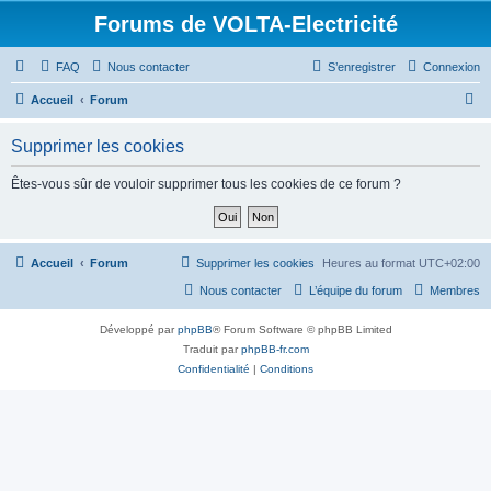
Forums de VOLTA-Electricité
FAQ
Nous contacter
S’enregistrer
Connexion
R
Accueil
Forum
e
Supprimer les cookies
c
h
Êtes-vous sûr de vouloir supprimer tous les cookies de ce forum ?
e
r
c
Accueil
Forum
Supprimer les cookies
Heures au format
UTC+02:00
h
Nous contacter
L’équipe du forum
Membres
e
Développé par
phpBB
® Forum Software © phpBB Limited
r
Traduit par
phpBB-fr.com
Confidentialité
|
Conditions