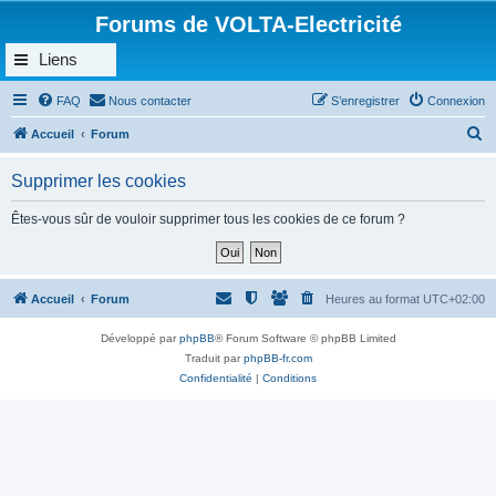
Forums de VOLTA-Electricité
Liens
FAQ
Nous contacter
S’enregistrer
Connexion
R
Accueil
Forum
e
Supprimer les cookies
c
h
Êtes-vous sûr de vouloir supprimer tous les cookies de ce forum ?
e
r
c
Accueil
Forum
Heures au format
UTC+02:00
h
Développé par
phpBB
® Forum Software © phpBB Limited
e
Traduit par
phpBB-fr.com
r
Confidentialité
|
Conditions