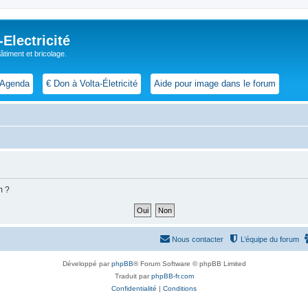
lectricité
 bâtiment et bricolage.
Agenda
€ Don à Volta-Életricité
Aide pour image dans le forum
m ?
Nous contacter
L’équipe du forum
Développé par
phpBB
® Forum Software © phpBB Limited
Traduit par
phpBB-fr.com
Confidentialité
|
Conditions