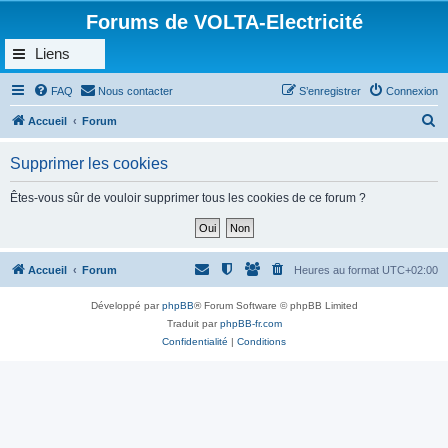
Forums de VOLTA-Electricité
Liens
FAQ
Nous contacter
S’enregistrer
Connexion
R
Accueil
Forum
e
Supprimer les cookies
c
h
Êtes-vous sûr de vouloir supprimer tous les cookies de ce forum ?
e
r
c
Accueil
Forum
Heures au format
UTC+02:00
h
Développé par
phpBB
® Forum Software © phpBB Limited
e
Traduit par
phpBB-fr.com
r
Confidentialité
|
Conditions