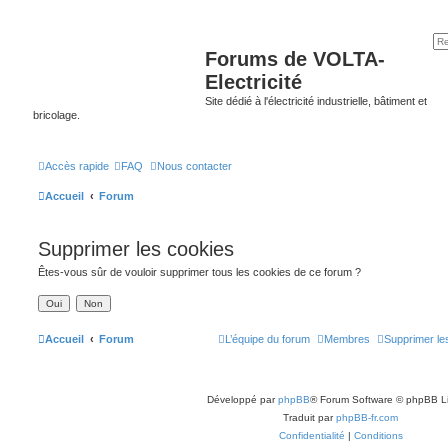
Forums de VOLTA-
Electricité
Site dédié à l'électricité industrielle, bâtiment et
bricolage.
Accès rapide
FAQ
Nous contacter
Accueil
Forum
Supprimer les cookies
Êtes-vous sûr de vouloir supprimer tous les cookies de ce forum ?
Accueil
Forum
L’équipe du forum
Membres
Supprimer le
Développé par
phpBB
® Forum Software © phpBB L
Traduit par
phpBB-fr.com
Confidentialité
|
Conditions