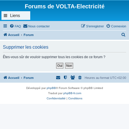
Forums de VOLTA-Electricité
Liens
FAQ
Nous contacter
S’enregistrer
Connexion
R
Accueil
Forum
e
Supprimer les cookies
c
h
Êtes-vous sûr de vouloir supprimer tous les cookies de ce forum ?
e
r
c
Accueil
Forum
Heures au format
UTC+02:00
h
Développé par
phpBB
® Forum Software © phpBB Limited
e
Traduit par
phpBB-fr.com
r
Confidentialité
|
Conditions