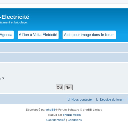
lectricité
 bâtiment et bricolage.
Agenda
€ Don à Volta-Életricité
Aide pour image dans le forum
m ?
Nous contacter
L’équipe du forum
Développé par
phpBB
® Forum Software © phpBB Limited
Traduit par
phpBB-fr.com
Confidentialité
|
Conditions