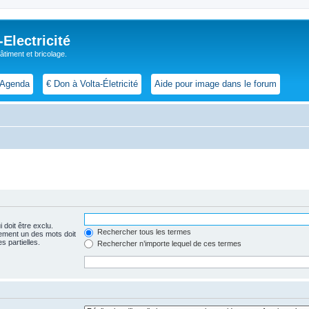
lectricité
 bâtiment et bricolage.
Agenda
€ Don à Volta-Életricité
Aide pour image dans le forum
 doit être exclu.
Rechercher tous les termes
ement un des mots doit
s partielles.
Rechercher n’importe lequel de ces termes