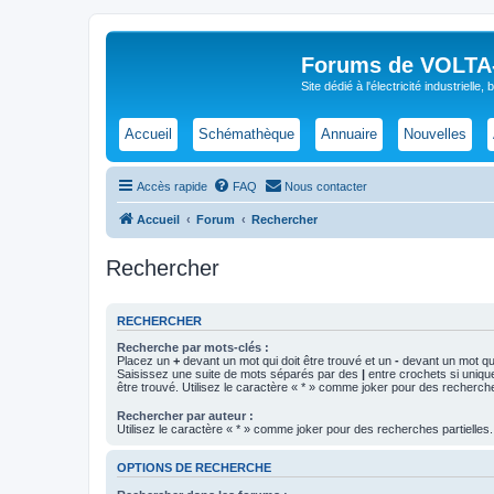
Forums de VOLTA-E
Site dédié à l'électricité industrielle,
Accueil
Schémathèque
Annuaire
Nouvelles
Accès rapide
FAQ
Nous contacter
Accueil
Forum
Rechercher
Rechercher
RECHERCHER
Recherche par mots-clés :
Placez un
+
devant un mot qui doit être trouvé et un
-
devant un mot qui
Saisissez une suite de mots séparés par des
|
entre crochets si uniqu
être trouvé. Utilisez le caractère « * » comme joker pour des recherche
Rechercher par auteur :
Utilisez le caractère « * » comme joker pour des recherches partielles.
OPTIONS DE RECHERCHE