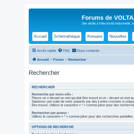
Forums de VOLTA-E
Site dédié à l'électricité industrielle,
Accueil
Schémathèque
Annuaire
Nouvelles
Accès rapide
FAQ
Nous contacter
Accueil
Forum
Rechercher
Rechercher
RECHERCHER
Recherche par mots-clés :
Placez un
+
devant un mot qui doit être trouvé et un
-
devant un mot qui
Saisissez une suite de mots séparés par des
|
entre crochets si uniqu
être trouvé. Utilisez le caractère « * » comme joker pour des recherche
Rechercher par auteur :
Utilisez le caractère « * » comme joker pour des recherches partielles.
OPTIONS DE RECHERCHE