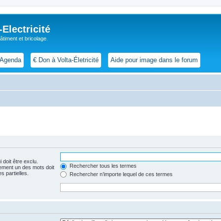
lectricité
 bâtiment et bricolage.
Agenda
€ Don à Volta-Életricité
Aide pour image dans le forum
 doit être exclu.
Rechercher tous les termes
ement un des mots doit
s partielles.
Rechercher n’importe lequel de ces termes