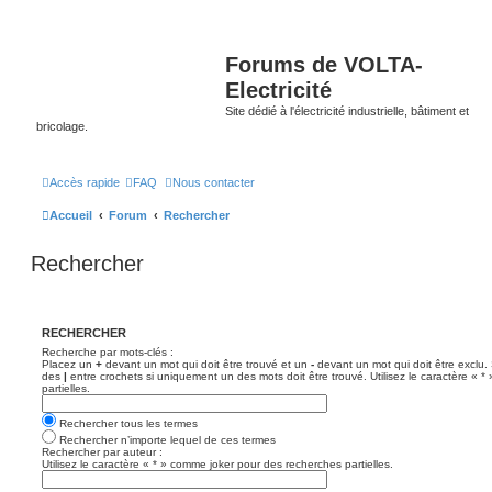
Forums de VOLTA-
Electricité
Site dédié à l'électricité industrielle, bâtiment et
bricolage.
Accès rapide
FAQ
Nous contacter
Accueil
Forum
Rechercher
Rechercher
RECHERCHER
Recherche par mots-clés :
Placez un
+
devant un mot qui doit être trouvé et un
-
devant un mot qui doit être exclu.
des
|
entre crochets si uniquement un des mots doit être trouvé. Utilisez le caractère « 
partielles.
Rechercher tous les termes
Rechercher n’importe lequel de ces termes
Rechercher par auteur :
Utilisez le caractère « * » comme joker pour des recherches partielles.