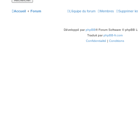
Accueil
Forum
L’équipe du forum
Membres
Supprimer le
Développé par
phpBB
® Forum Software © phpBB L
Traduit par
phpBB-fr.com
Confidentialité
|
Conditions